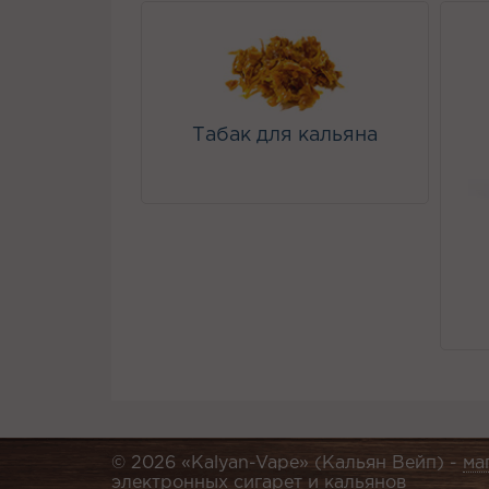
Табак для кальяна
© 2026 «Kalyan-Vape» (Кальян Вейп) -
ма
электронных сигарет и кальянов