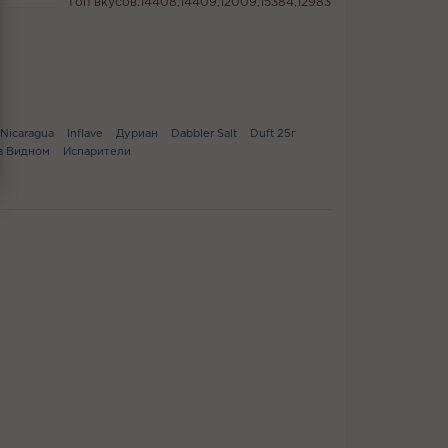
Топ вкусов:14408,14409,12009,15384,12983
Nicaragua
Inflave
Дуриан
Dabbler Salt
Duft 25г
 в Видном
Испарители