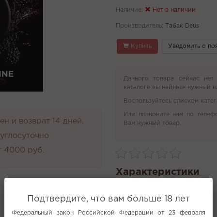
Наличие:
Нет в наличии
Производитель:
Табак Deus
Купить
Уведомить о по
Данного товара сейчас нет
каталоге вы найдете нужный в
Воспользуйтесь списком катег
Или позвоните нам по телеф
н и возврат 14 дней.
Вам нужный товар.
руглосуточно
 4000 руб.
Характеристики
Производитель
Подтвердите, что вам больше 18 лет
Анализ неснижайка ошиша
Федеральный закон Российской Федерации от 23 февраля