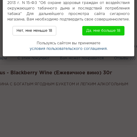
Варианты
2013 г. N 15-ФЗ "Об охране здоровья граждан от воздействия
окружающего табачного дыма и последствий потребления
Все характеристики
табака" Для дальнейшего просмотра сайта сигарного
магазина, Вам необходимо подтвердить свое совершеннолетие.
Нет, мне меньше 18
Да, мне больше 18
Популярное
7-Star (7-Стар)
DarkSide Shot 30г
Пользуясь сайтом вы принимаете
Табак Brusko
Кальяны с доставкой
условия пользовательского соглашения.
вары
С этим покупают
Вам может понравится
Отзывы (0)
us - Blackberry Wine (Ежевичное вино) 30г
ИНА С БОГАТЫМ ЯГОДНЫМ БУКЕТОМ И ЛЕГКИМ АЛКОГОЛЬНЫМ