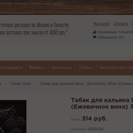
магазин кальянов и электронных сигарет
точная доставка по Москве и Области
Каталог
Оплата
ая доставка при заказе от 4000 руб.*
Сравнение товаров
Избранное (
0
)
ектующие
Вейпы
Кальяны
Табак
Бестабачная см
ы
Табак Deus
Табак для кальяна Deus - Blackberry Wine (Ежеви
Табак для кальяна D
(Ежевичное вино) 
314 руб.
Цена:
Артикул:
#312054