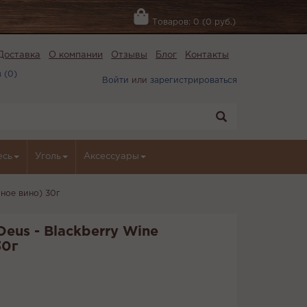
Товаров: 0 (0 руб.)
Доставка
О компании
Отзывы
Блог
Контакты
 (
0
)
Войти
или
зарегистрироваться
есь
Уголь
Аксессуары
чное вино) 30г
eus - Blackberry Wine
30г