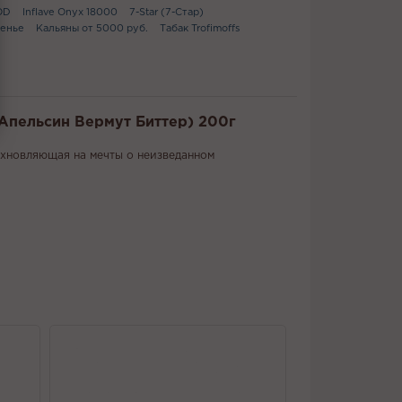
OD
Inflave Onyx 18000
7-Star (7-Стар)
енье
Кальяны от 5000 руб.
Табак Trofimoffs
(Апельсин Вермут Биттер) 200г
охновляющая на мечты о неизведанном