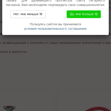
табака" Для дальнейшего просмотра сайта сигарного
Держатель для шланга
TEA BOX P
магазина, Вам необходимо подтвердить свое совершеннолетие.
Колпаки для кальяна
HQD Hit
Печ
Lost Mary Psyper
Нет, мне меньше 18
Да, мне больше 18
вары
С этим покупают
Вам может понравится
Отзывы (0)
Пользуясь сайтом вы принимаете
условия пользовательского соглашения.
альяна Chabacco Mix MEDIUM - Итальянский Негрони 
в, возвращающая к эмоциям от самых незабываемых впечатлений и вд
тером и вермутом