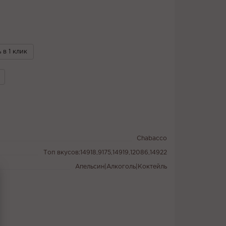
 в 1 клик
Chabacco
Топ вкусов:14918,9175,14919,12086,14922
Апельсин|Алкоголь|Коктейль