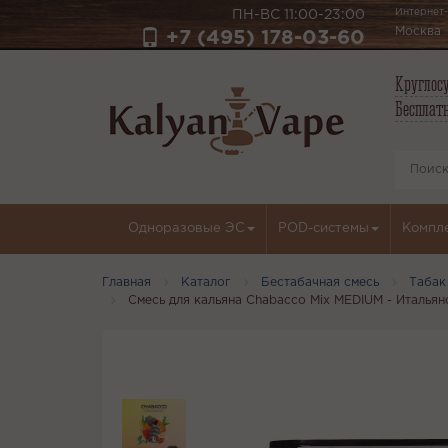
Интернет-
ПН-ВС 11:00-23:00
Москва
+7 (495) 178-03-60
Круглосу
Бесплатн
Одноразовые ЭС
POD-системы
Компл
Главная
Каталог
Бестабачная смесь
Табак
Смесь для кальяна Chabacco Mix MEDIUM - Италья