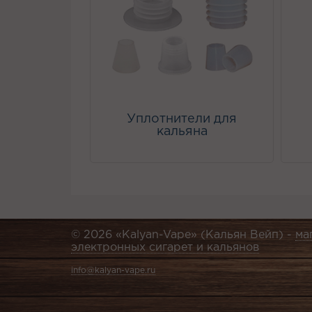
Уплотнители для
кальяна
© 2026 «Kalyan-Vape» (Кальян Вейп) -
ма
электронных сигарет и кальянов
info@kalyan-vape.ru