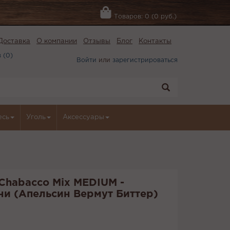
Товаров: 0 (0 руб.)
Доставка
О компании
Отзывы
Блог
Контакты
 (
0
)
Войти
или
зарегистрироваться
есь
Уголь
Аксессуары
Chabacco Mix MEDIUM -
ни (Апельсин Вермут Биттер)