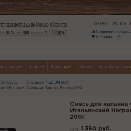
магазин кальянов и электронных сигарет
точная доставка по Москве и Области
Каталог
Оплата
ая доставка при заказе от 4000 руб.*
Сравнение товаров
Избранное (
0
)
ектующие
Вейпы
Кальяны
Табак
Бестабачная см
 Chabacco
Chabacco MEDIUM 200г
нский Негрони (Апельсин Вермут Биттер) 200г
Смесь для кальяна 
Итальянский Негро
200г
1 350 руб.
Цена: