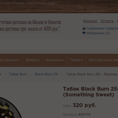
магазин кальянов и электронных сигарет
точная доставка по Москве и Области
Каталог
Оплата
ая доставка при заказе от 4000 руб.*
Сравнение товаров
Избранное (
0
)
ектующие
Вейпы
Кальяны
Табак
Бестабачная см
ы
Табак Burn
Black Burn 25г
Табак Black Burn 25г - Варень
Табак Black Burn 25
(Something Sweet)
320 руб.
Цена:
Артикул:
#307113