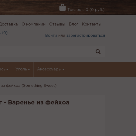
Товаров: 0 (0 руб.)
Доставка
О компании
Отзывы
Блог
Контакты
 (
0
)
Войти
или
зарегистрироваться
есь
Уголь
Аксессуары
е из фейхоа (Something Sweet)
г - Варенье из фейхоа