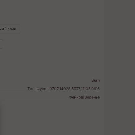
 в 1 клик
Burn
Топ вкусов:9707,14028,6337,12105,9616
Фейхоа|Варенье