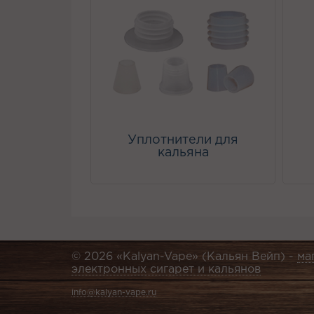
Уплотнители для
кальяна
© 2026 «Kalyan-Vape» (Кальян Вейп) -
ма
электронных сигарет и кальянов
info@kalyan-vape.ru