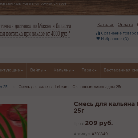
магазин кальянов и электронных сигарет
точная доставка по Москве и Области
Каталог
Оплата
ая доставка при заказе от 4000 руб.*
Сравнение товаров
Избранное (
0
)
ектующие
Вейпы
Кальяны
Табак
Бестабачная см
m 25г
Смесь для кальяна Leteam - С ягодным лимонадом 25г
Смесь для кальяна
25г
209 руб.
Цена:
Артикул:
#301849