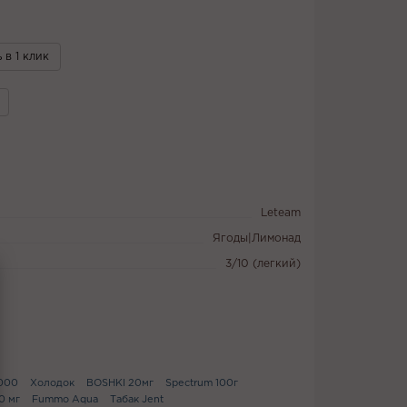
 в 1 клик
Leteam
Ягоды|Лимонад
3/10 (легкий)
2000
Холодок
BOSHKI 20мг
Spectrum 100г
0 мг
Fummo Aqua
Табак Jent