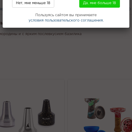
Нет, мне меньше 18
Да, мне больше 18
вары
С этим покупают
Вам может понравится
Отзывы (0)
Пользуясь сайтом вы принимаете
условия пользовательского соглашения.
льяна Leteam - С ягодным лимонадом 25г
смородины и с ярким послевкусием базилика