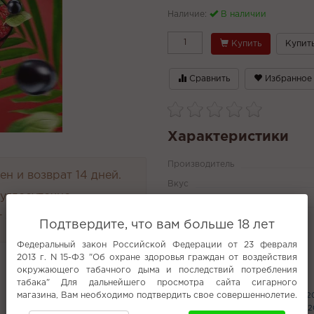
Наличие:
В наличии
Купить
Купить
Сравнить
Избранное
Характеристики
Производитель
н и возврат 14 дней.
Вкус
руглосуточно
Крепость
 4000 руб.
Подтвердите, что вам больше 18 лет
Все характеристики
Федеральный закон Российской Федерации от 23 февраля
2013 г. N 15-ФЗ "Об охране здоровья граждан от воздействия
окружающего табачного дыма и последствий потребления
Популярное
табака" Для дальнейшего просмотра сайта сигарного
магазина, Вам необходимо подтвердить свое совершеннолетие.
Печенье (жидкости)
Inflave Flex 1
Elf bar 3000
Gang Arctic 20000
2