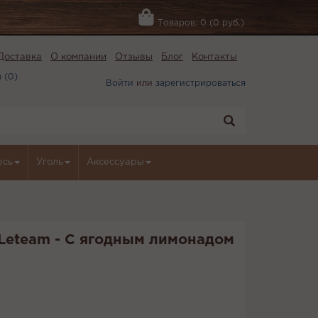
Товаров: 0 (0 руб.)
Доставка
О компании
Отзывы
Блог
Контакты
 (
0
)
Войти
или
зарегистрироваться
есь
Уголь
Аксессуары
 Leteam - С ягодным лимонадом