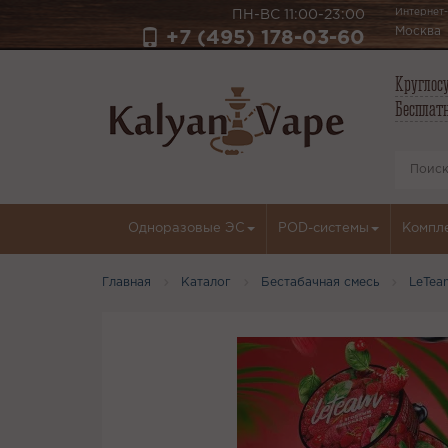
Интернет-
ПН-ВС 11:00-23:00
Москва
+7 (495) 178-03-60
Круглосу
Бесплатн
Одноразовые ЭС
POD-системы
Компл
Главная
Каталог
Бестабачная смесь
LeTea