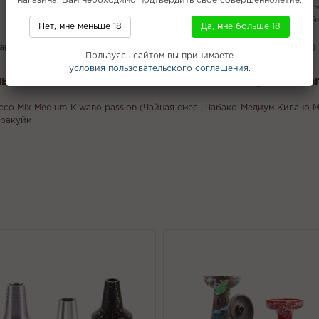
магазина, Вам необходимо подтвердить свое совершеннолетие.
Одноразовые электронные сигарет
Кальяны с доставкой в Красноармей
Нет, мне меньше 18
Да, мне больше 18
вары
С этим покупают
Вам может понравится
Отзывы (0)
Пользуясь сайтом вы принимаете
условия пользовательского соглашения.
льяна Chabacco Mix MEDIUM - Кивано Маркуйя (Kiwano
acco Mix Medium Kiwano passion (Чайная смесь Чабако Медиум Кивано М
аракуйи