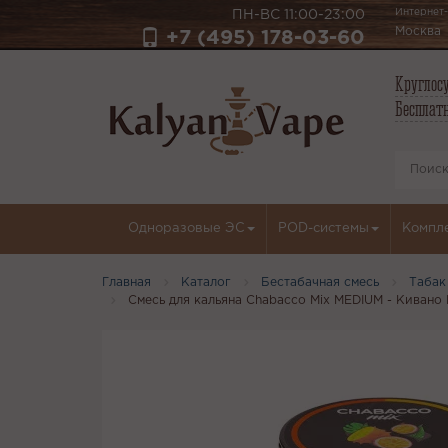
Интернет-
ПН-ВС 11:00-23:00
Москва
+7 (495) 178-03-60
Круглосу
Бесплатн
Одноразовые ЭС
POD-системы
Компл
Главная
Каталог
Бестабачная смесь
Табак
Смесь для кальяна Chabacco Mix MEDIUM - Кивано М