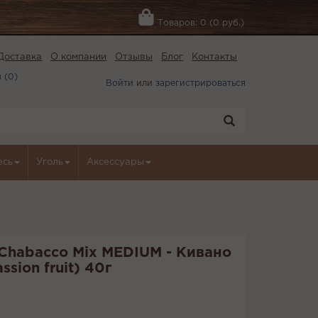
Товаров: 0 (0 руб.)
Доставка
О компании
Отзывы
Блог
Контакты
 (
0
)
Войти
или
зарегистрироваться
есь
Уголь
Аксессуары
 Chabacco Mix MEDIUM - Кивано
sion fruit) 40г