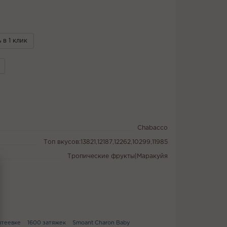
 в 1 клик
Chabacco
Топ вкусов:13821,12187,12262,10299,11985
Тропические фрукты|Маракуйя
нтеевке
1600 затяжек
Smoant Charon Baby