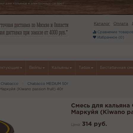
магазин кальянов и электронных сигарет
точная доставка по Москве и Области
Каталог
Оплата
ая доставка при заказе от 4000 руб.*
Сравнение товаров
Избранное (
0
)
ектующие
Вейпы
Кальяны
Табак
Бестабачная см
 Chabacco
Chabacco MEDIUM 50г
аркуйя (Kiwano passion fruit) 40г
Смесь для кальяна
Маркуйя (Kiwano pas
314 руб.
Цена: