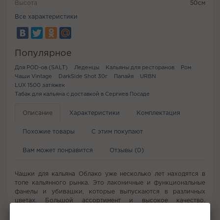
Высота
50см
Все характеристики
Популярное
Для POD-ов (SALT)
Леденцы
Кальяны для ресторанов
Ром
Чаши Vintage
DarkSide Shot 30г
Папайя
URBN
LUX 1500 затяжек
Табак для кальяна с доставкой в Сергиев Посаде
Описание
Характеристики
Комплектация
Похожие товары
С этим покупают
Вам может понравится
Отзывы (0)
Чашки для кальяна Облако уже несколько лет находятся в
топе кальянного рынка. Это лаконичные и функциональные
фанелы и убивашки, которые выпускаются в различных
цветах. Большой ассортимент и высокое качество.
Износостойкие, отлично держат тепло. Точная передача
вкуса. Подходят любые калауды и все виды табака.