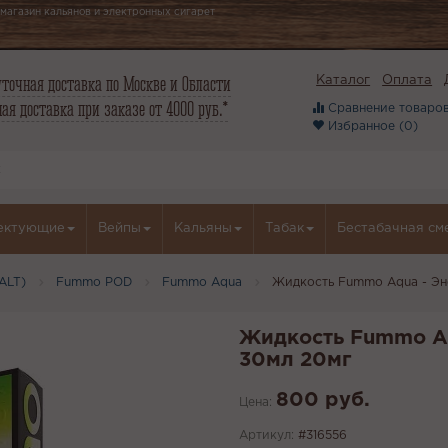
магазин кальянов и электронных сигарет
точная доставка по Москве и Области
Каталог
Оплата
ая доставка при заказе от 4000 руб.*
Сравнение товаров
Избранное (
0
)
ектующие
Вейпы
Кальяны
Табак
Бестабачная см
ALT)
Fummo POD
Fummo Aqua
Жидкость Fummo Aqua - Эн
Жидкость Fummo Aq
30мл 20мг
800 руб.
Цена:
Артикул:
#316556