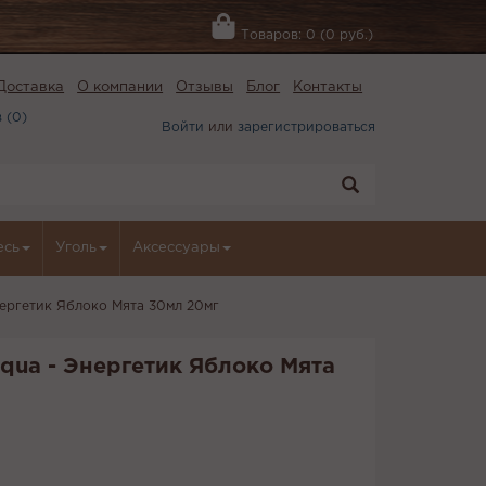
Товаров: 0 (0 руб.)
Доставка
О компании
Отзывы
Блог
Контакты
 (
0
)
Войти
или
зарегистрироваться
есь
Уголь
Аксессуары
ергетик Яблоко Мята 30мл 20мг
ua - Энергетик Яблоко Мята