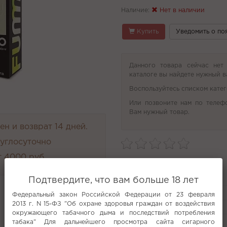
Наличие:
Нет в наличии
Купить
Уведомить о по
Данного товара сейчас нет
каталоге вы найдете нужный в
Воспользуйтесь списком катег
Или позвоните нам по телеф
Вам нужный товар.
н и возврат 14 дней.
руглосуточно
 4000 руб.
Характеристики
Подтвердите, что вам больше 18 лет
Производитель
Федеральный закон Российской Федерации от 23 февраля
PG/VG
2013 г. N 15-ФЗ "Об охране здоровья граждан от воздействия
Анализ неснижайка ошиша
окружающего табачного дыма и последствий потребления
табака" Для дальнейшего просмотра сайта сигарного
Все характеристики