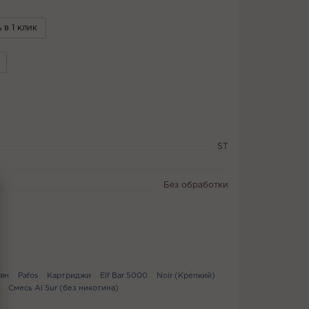
 в 1 клик
ST
Без обработки
ьян
Pafos
Картриджи
Elf Bar 5000
Noir (Крепкий)
Смесь Al Sur (без никотина)