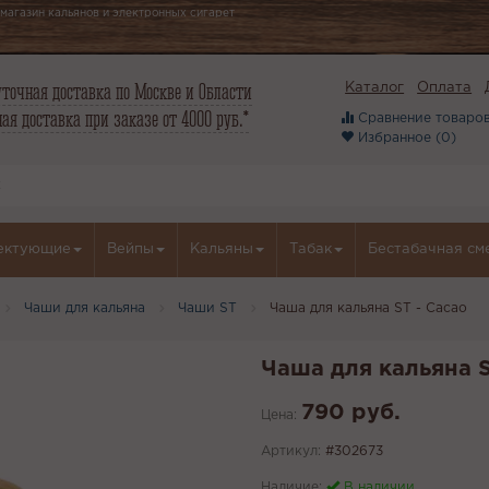
магазин кальянов и электронных сигарет
точная доставка по Москве и Области
Каталог
Оплата
ая доставка при заказе от 4000 руб.*
Сравнение товаров
Избранное (
0
)
ектующие
Вейпы
Кальяны
Табак
Бестабачная см
Чаши для кальяна
Чаши ST
Чаша для кальяна ST - Cacao
Чаша для кальяна S
790 руб.
Цена:
Артикул:
#302673
Наличие:
В наличии