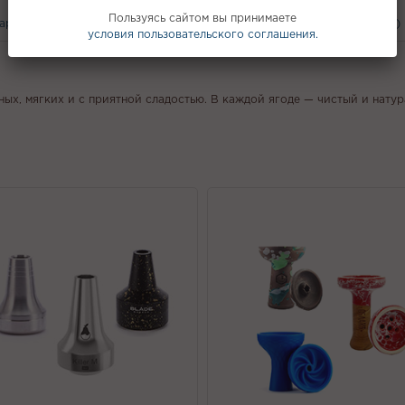
Пользуясь сайтом вы принимаете
вары
С этим покупают
Вам может понравится
Отзывы (0)
условия пользовательского соглашения.
ных, мягких и с приятной сладостью. В каждой ягоде — чистый и натур