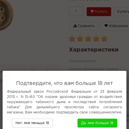
Купить
Купить
Сравнить
Избранное
Характеристики
Производитель
Анализ неснижайка ошиша
н и возврат 14 дней.
Материал покрытия
руглосуточно
Подтвердите, что вам больше 18 лет
Все характеристики
 4000 руб.
Федеральный закон Российской Федерации от 23 февраля
2013 г. N 15-ФЗ "Об охране здоровья граждан от воздействия
окружающего табачного дыма и последствий потребления
Популярное
табака" Для дальнейшего просмотра сайта сигарного
магазина, Вам необходимо подтвердить свое совершеннолетие.
Plonq (Картриджи)
Bliss
АРТ кал
Кальяны с доставкой в Дзержинском
Нет, мне меньше 18
Да, мне больше 18
Печенье с молоком (жидкости)