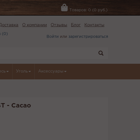
Товаров: 0 (0 руб.)
Доставка
О компании
Отзывы
Блог
Контакты
 (
0
)
Войти
или
зарегистрироваться
есь
Уголь
Аксессуары
T - Cacao