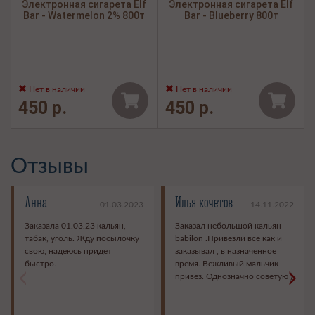
Электронная сигарета Elf
Электронная сигарета Elf
Bar - Watermelon 2% 800т
Bar - Blueberry 800т
Нет в наличии
Нет в наличии
450 р.
450 р.
Отзывы
Анна
Илья кочетов
01.03.2023
14.11.2022
Заказала 01.03.23 кальян,
Заказал небольшой кальян
табак, уголь. Жду посылочку
babilon .Привезли всё как и
свою, надеюсь придет
заказывал , в назначенное
быстро.
время. Вежливый мальчик
<
>
привез. Однозначно советую )