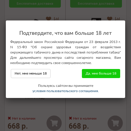
Бесплатная доставка
Бесплатная доставка
Подтвердите, что вам больше 18 лет
Федеральный закон Российской Федерации от 23 февраля 2013 г.
N 15-ФЗ "Об охране здоровья граждан от воздействия
окружающего табачного дыма и последствий потребления табака"
Для дальнейшего просмотра сайта сигарного магазина, Вам
необходимо подтвердить свое совершеннолетие.
Нет, мне меньше 18
Да, мне больше 18
Электронная сигарета SOAK
Электронная сигарета SOAK
Пользуясь сайтом вы принимаете
Pods S 3500 - Purple
Pods S 3500 - Mountain Rose
условия пользовательского соглашения.
Lemonade (лиловый
Lavander (Розовая лаванда)
лимонад)
Нет в наличии
Нет в наличии
668 р.
668 р.