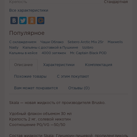
Крепость
Стандартная
Все характеристики
Популярное
С охлаждением
Чаши Облако
Sebero Arctic Mix 25г
Maxwells
Nasty
Кальяны с доставкой в Пушкине
Izzibro
Кальяны в кейсе
4000 затяжек
Mr. Captain Black POD
Описание
Характеристики
Комплектация
Похожие товары
С этим покупают
Вам может понравится
Отзывы (0)
Skala — новая жидкость от производителя Brusko.
Удобный флакон объемом 30 мл
Крепость 2 мг, солевой никотин
Соотношение PG/VG —50/50
Состав жидкости Skala: Глицерин пищевой, пропиленгликоль