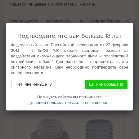
пищевой, пищевые ароматизаторы, никотин.
Рекомендуется использовать на клиромайзерах и
атомайзерах формата RDA/RTA с сигаретной (MTL) затяжкой
и любых POD-системах. Рекомендуемая мощность устройства
Подтвердите, что вам больше 18 лет
- до 25 Вт.
Условия хранения: Хранить при комнатной температуре, в
Федеральный закон Российской Федерации от 23 февраля
недоступном для детей и животных месте, не допускать
2013 г. N 15-ФЗ "Об охране здоровья граждан от
длительного воздействия солнечных лучей.
воздействия окружающего табачного дыма и последствий
потребления табака" Для дальнейшего просмотра сайта
Важное: Тщательно встряхните флакон перед заправкой!
сигарного магазина, Вам необходимо подтвердить свое
совершеннолетие.
Не забудьте купить
Нет, мне меньше 18
Да, мне больше 18
Пользуясь сайтом вы принимаете
условия пользовательского соглашения.