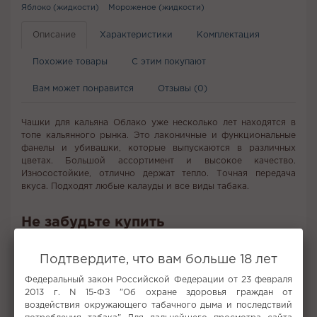
Яблоко (жидкости)
Мороженое (жидкости)
Описание
Характеристики
Комплектация
Похожие товары
С этим покупают
Вам может понравится
Отзывы (0)
Чашки для кальяна Облако уже несколько лет находятся в
топе кальянного рынка. Это лаконичные и функциональные
фанелы и убивашки, которые выпускаются в различных
цветах. Большой ассортимент и высокое качество.
Износостойкие, отлично держат тепло. Точная передача
вкуса. Подходят любые калауды и все виды табака.
Не забудьте купить
Подтвердите, что вам больше 18 лет
Федеральный закон Российской Федерации от 23 февраля
2013 г. N 15-ФЗ "Об охране здоровья граждан от
воздействия окружающего табачного дыма и последствий