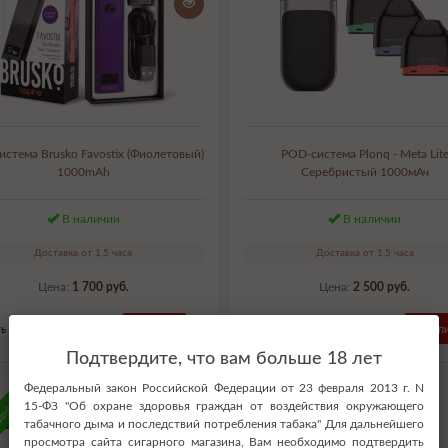
стема Brusko Favostix (Фиолетовый)
POD-система Plonq - Meta Lit
1000mAh
Серебристый 1000мАч
В наличии
В наличии
Доставка от 1,5 часа
Доставка от 1,5 часа
Цена:
1 700 руб.
Цена:
2 500 руб.
ь в 1 клик
Купить
Купить в 1 клик
Купи
Подтвердите, что вам больше 18 лет
Федеральный закон Российской Федерации от 23 февраля 2013 г. N
доставка
15-ФЗ "Об охране здоровья граждан от воздействия окружающего
табачного дыма и последствий потребления табака" Для дальнейшего
просмотра сайта сигарного магазина, Вам необходимо подтвердить