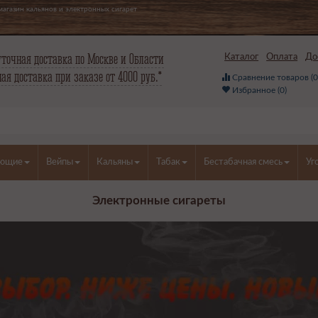
агазин кальянов и электронных сигарет
точная доставка по Москве и Области
Каталог
Оплата
До
ая доставка при заказе от 4000 руб.*
Сравнение товаров (
Избранное (
0
)
ующие
Вейпы
Кальяны
Табак
Бестабачная смесь
Уг
Электронные сигареты