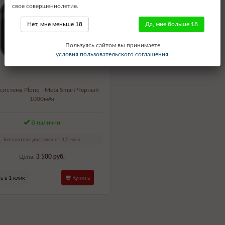
свое совершеннолетие.
Нет, мне меньше 18
Да, мне больше 18
Пользуясь сайтом вы принимаете
условия пользовательского соглашения.
система Plonq - Meta Smart Черный
1000мАч
В наличии
Бесплатная доставка от 1,5 часа
Цена:
3 500 руб.
ь в 1 клик
Купить