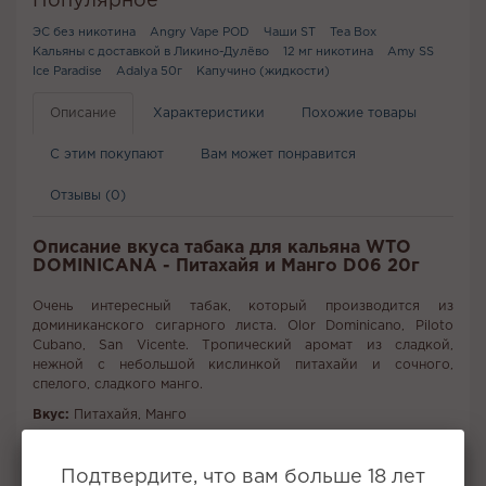
Популярное
ЭС без никотина
Angry Vape POD
Чаши ST
Tea Box
Кальяны с доставкой в Ликино-Дулёво
12 мг никотина
Amy SS
Ice Paradise
Adalya 50г
Капучино (жидкости)
Описание
Характеристики
Похожие товары
С этим покупают
Вам может понравится
Отзывы (0)
Описание вкуса табака для кальяна WTO
DOMINICANA - Питахайя и Манго D06 20г
Очень интересный табак, который производится из
доминиканского сигарного листа. Olor Dominicano, Piloto
Cubano, San Vicente. Тропический аромат из сладкой,
нежной с небольшой кислинкой питахайи и сочного,
спелого, сладкого манго.
Вкус:
Питахайя, Манго
Все вкусы табака для кальяна WTO
Подтвердите, что вам больше 18 лет