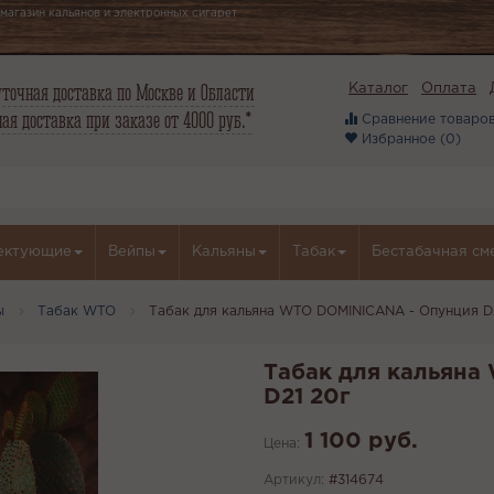
магазин кальянов и электронных сигарет
точная доставка по Москве и Области
Каталог
Оплата
ая доставка при заказе от 4000 руб.*
Сравнение товаров
Избранное (
0
)
ектующие
Вейпы
Кальяны
Табак
Бестабачная см
ы
Табак WTO
Табак для кальяна WTO DOMINICANA - Опунция D
Табак для кальяна
D21 20г
1 100 руб.
Цена:
Артикул:
#314674