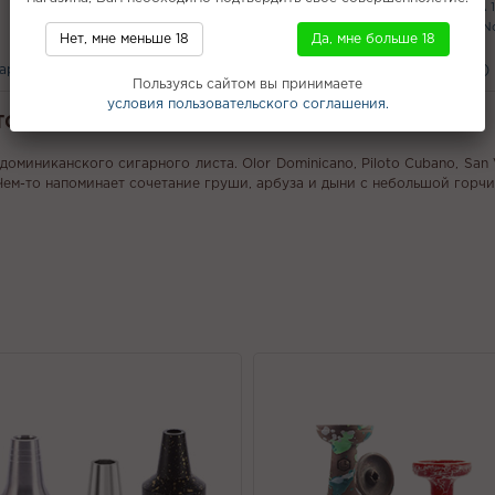
Narkoz POD
Капучино
WAKA PA 
Vortex Hookah
Подсветка
Smok N
Нет, мне меньше 18
Да, мне больше 18
вары
С этим покупают
Вам может понравится
Отзывы (0)
Пользуясь сайтом вы принимаете
условия пользовательского соглашения.
WTO DOMINICANA - Опунция D21 20г
доминиканского сигарного листа. Olor Dominicano, Piloto Cubano, San
 Чем-то напоминает сочетание груши, арбуза и дыни с небольшой горчи