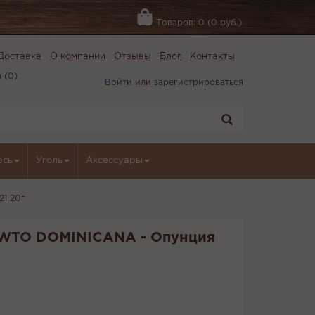
Товаров: 0 (0 руб.)
Доставка
О компании
Отзывы
Блог
Контакты
 (
0
)
Войти
или
зарегистрироваться
есь
Уголь
Аксессуары
21 20г
 WTO DOMINICANA - Опунция