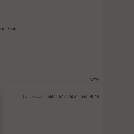
 в 1 клик
WTO
Топ вкусов:14559,14547,14553,14550,14546