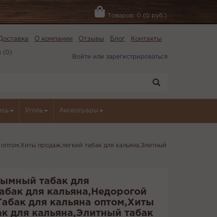
Товаров: 0 (0 руб.)
Доставка
О компании
Отзывы
Блог
Контакты
 (
0
)
Войти
или
зарегистрироваться
есь
Уголь
Аксессуары
 оптом,Хиты продаж,легкий табак для кальяна,Элитный
Дымный табак для
абак для кальяна,Недорогой
Табак для кальяна оптом,Хиты
ак для кальяна,Элитный табак