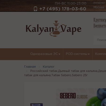
Интернет-
ПН-ВС 11:00-23:00
Москва
+7 (495) 178-03-60
Круглосу
Бесплатн
Одноразовые ЭС
POD-системы
Компл
Главная
Каталог
Российский табак,Дымный табак для кальяна,Дешев
табак для кальяна,Табак Sebero,Sebero 25г