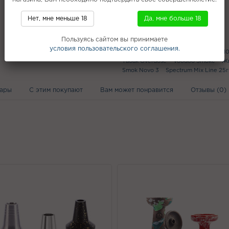
Нет, мне меньше 18
Да, мне больше 18
Популярное
Пользуясь сайтом вы принимаете
условия пользовательского соглашения.
Mr. Captain Black
Satyr Old School 1
Табак Overdose
Voodoo Smoke
Жв
Smok Novo 3
Spectrum Mix Line 25г
вары
С этим покупают
Вам может понравится
Отзывы (0)