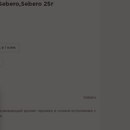
Sebero,Sebero 25г
 в 1 клик
Sebero
освежающий аромат черники в сочном исполнении с
м.