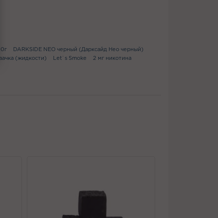
00г
DARKSIDE NEO черный (Дарксайд Нео черный)
ачка (жидкости)
Let`s Smoke
2 мг никотина