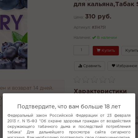
для кальяна,Табак 
310 руб.
Цена:
Артикул:
#314751
Наличие:
В наличии
Купить
Купить
Сравнить
Избранное
н и возврат 14 дней.
Характеристики
руглосуточно
Производитель
 4000 руб.
Подтвердите, что вам больше 18 лет
PG/VG
Федеральный закон Российской Федерации от 23 февраля
Сладкий с терпкой кислинкой 
2013 г. N 15-ФЗ "Об охране здоровья граждан от воздействия
шикарным лесным послевкусие
окружающего табачного дыма и последствий потребления
Анализ неснижайка ошиша
табака" Для дальнейшего просмотра сайта сигарного
Все характеристики
магазина, Вам необходимо подтвердить свое совершеннолетие.