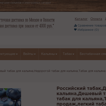
магазин кальянов и электронных сигарет
точная доставка по Москве и Области
Каталог
Оплата
ая доставка при заказе от 4000 руб.*
Сравнение товаров
Избранное (
0
)
ектующие
Вейпы
Кальяны
Табак
Бестабачная см
ый табак для кальяна,Недорогой табак для кальяна,Табак для кальяна
Российский табак,
кальяна,Дешевый т
табак для кальяна,
продаж,легкий таб