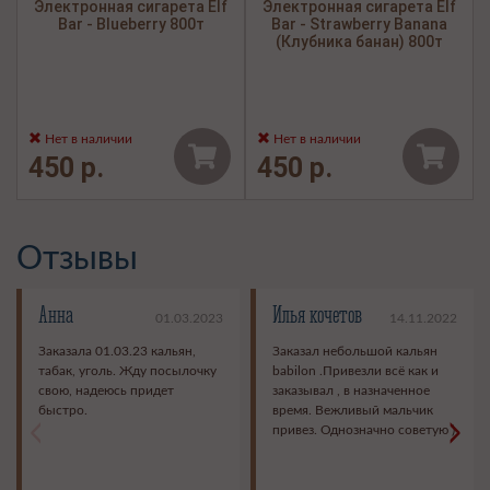
Электронная сигарета Elf
Электронная сигарета Elf
Bar - Blueberry 800т
Bar - Strawberry Banana
(Клубника банан) 800т
Нет в наличии
Нет в наличии
450 р.
450 р.
Отзывы
Анна
Илья кочетов
01.03.2023
14.11.2022
Заказала 01.03.23 кальян,
Заказал небольшой кальян
табак, уголь. Жду посылочку
babilon .Привезли всё как и
свою, надеюсь придет
заказывал , в назначенное
быстро.
время. Вежливый мальчик
<
>
привез. Однозначно советую )