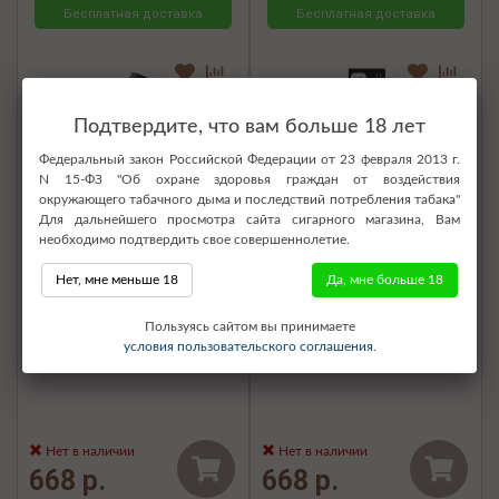
Бесплатная доставка
Бесплатная доставка
Подтвердите, что вам больше 18 лет
Федеральный закон Российской Федерации от 23 февраля 2013 г.
N 15-ФЗ "Об охране здоровья граждан от воздействия
окружающего табачного дыма и последствий потребления табака"
Для дальнейшего просмотра сайта сигарного магазина, Вам
необходимо подтвердить свое совершеннолетие.
Нет, мне меньше 18
Да, мне больше 18
Электронная сигарета SOAK
Электронная сигарета SOAK
Пользуясь сайтом вы принимаете
Pods S 3500 - Corn Sticks
Pods S2 3500 - Cuban Cigar
условия пользовательского соглашения.
(Кукурузные палочки)
(Кубинская сигара)
Нет в наличии
Нет в наличии
668 р.
668 р.