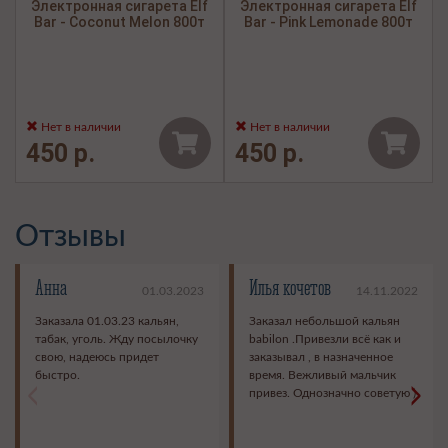
Электронная сигарета Elf
Электронная сигарета Elf
Bar - Coconut Melon 800т
Bar - Pink Lemonade 800т
Нет в наличии
Нет в наличии
450 р.
450 р.
Отзывы
Анна
Илья кочетов
01.03.2023
14.11.2022
Заказала 01.03.23 кальян,
Заказал небольшой кальян
табак, уголь. Жду посылочку
babilon .Привезли всё как и
свою, надеюсь придет
заказывал , в назначенное
быстро.
время. Вежливый мальчик
<
>
привез. Однозначно советую )