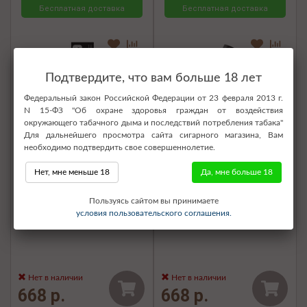
Бесплатная доставка
Бесплатная доставка
Подтвердите, что вам больше 18 лет
Федеральный закон Российской Федерации от 23 февраля 2013 г.
N 15-ФЗ "Об охране здоровья граждан от воздействия
окружающего табачного дыма и последствий потребления табака"
Для дальнейшего просмотра сайта сигарного магазина, Вам
необходимо подтвердить свое совершеннолетие.
Нет, мне меньше 18
Да, мне больше 18
Электронная сигарета SOAK
Электронная сигарета SOAK
Пользуясь сайтом вы принимаете
Pods S 3500 - Canned
Pods S 3500 - Peanut Butter
условия пользовательского соглашения.
Pineapple (Ананас)
(Арахисовая паста)
Нет в наличии
Нет в наличии
668 р.
668 р.