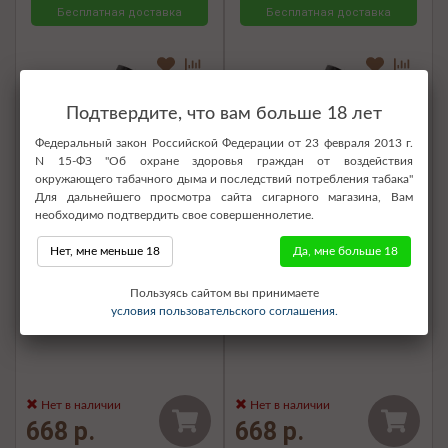
Бесплатная доставка
Бесплатная доставка
Подтвердите, что вам больше 18 лет
Федеральный закон Российской Федерации от 23 февраля 2013 г.
N 15-ФЗ "Об охране здоровья граждан от воздействия
окружающего табачного дыма и последствий потребления табака"
Для дальнейшего просмотра сайта сигарного магазина, Вам
необходимо подтвердить свое совершеннолетие.
Нет, мне меньше 18
Да, мне больше 18
Электронная сигарета SOAK
Электронная сигарета SOAK
Пользуясь сайтом вы принимаете
Pods S 3500 - Jello Coke
Pods S 3500 - Watermelon
условия пользовательского соглашения.
(Мармеладная кола)
Smoothie (Арбузный смузи)
Нет в наличии
Нет в наличии
668 р.
668 р.