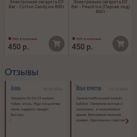
Электронная сигарета Elf
Электронная сигарета Elf
Bar - Cotton Candy ice 800т
Bar - Peach Ice (Персик лед)
800т
Нет в наличии
Нет в наличии
450 р.
450 р.
Отзывы
Анна
Илья кочетов
01.03.2023
14.11.2022
Заказала 01.03.23 кальян,
Заказал небольшой кальян
табак, уголь. Жду посылочку
babilon .Привезли всё как и
свою, надеюсь придет
заказывал , в назначенное
быстро.
время. Вежливый мальчик
<
>
привез. Однозначно советую )