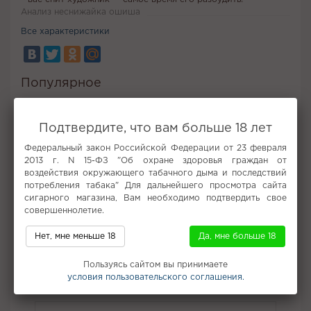
Анализ неснижайка ошиша
Все характеристики
Популярное
Xperience by Darkside 120г
Mr. Captain Black
Клубника
На Грани
Чаши Фанел
Табак Spectrum
Лимончелло
Подтвердите, что вам больше 18 лет
Maxwells POD
Тип
DarkSide Shot 30г
Федеральный закон Российской Федерации от 23 февраля
Описание
Характеристики
Похожие товары
2013 г. N 15-ФЗ "Об охране здоровья граждан от
воздействия окружающего табачного дыма и последствий
С этим покупают
Вам может понравится
потребления табака" Для дальнейшего просмотра сайта
сигарного магазина, Вам необходимо подтвердить свое
Отзывы (0)
совершеннолетие.
Нет, мне меньше 18
Да, мне больше 18
нет
Пользуясь сайтом вы принимаете
Не забудьте купить
условия пользовательского соглашения.