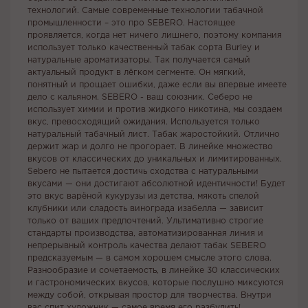
технологий. Самые современные технологии табачной
промышленности – это про SEBERO. Настоящее
проявляется, когда нет ничего лишнего, поэтому компания
использует только качественный табак сорта Burley и
натуральные ароматизаторы. Так получается самый
актуальный продукт в лёгком сегменте. Он мягкий,
понятный и прощает ошибки, даже если вы впервые имеете
дело с кальяном. SEBERO - ваш союзник. Себеро не
использует химии и против жидкого никотина, мы создаем
вкус, превосходящий ожидания. Используется только
натуральный табачный лист. Табак жаростойкий. Отлично
держит жар и долго не прогорает. В линейке множество
вкусов от классических до уникальных и лимитированных.
Sebero не пытается достичь сходства с натуральными
вкусами — они достигают абсолютной идентичности! Будет
это вкус варёной кукурузы из детства, мякоть спелой
клубники или сладость винограда изабелла — зависит
только от ваших предпочтений. Ультимативно строгие
стандарты производства, автоматизированная линия и
непрерывный контроль качества делают табак SEBERO
предсказуемым — в самом хорошем смысле этого слова.
Разнообразие и сочетаемость, в линейке 30 классических
и гастрономических вкусов, которые послушно миксуются
между собой, открывая простор для творчества. Внутри
вас спит художник — самое время его разбудить!