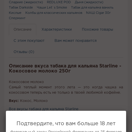
Сладкие (жидкости)
REDLUXE POD
Дыня (жидкости)
Табак Darkside
Чаши Let`s Smoke
Табак для кальяна ваниль
Кислые
Колбы для классических кальянов
NАШ Cigar 30г
Сперминт
Описание
Характеристики
Похожие товары
С этим покупают
Вам может понравится
Отзывы (0)
Описание вкуса табака для кальяна Starline -
Кокосовое молоко 250г
Кокосовое молоко
Самый теплый момент этого лета — это когда чашка на
кокосовом теперь есть не только в твоей любимой кофейне.
Вкус:
Кокос, Молоко
Все вкусы табака для кальяна Starline
Подтвердите, что вам больше 18 лет
Не забудьте купить