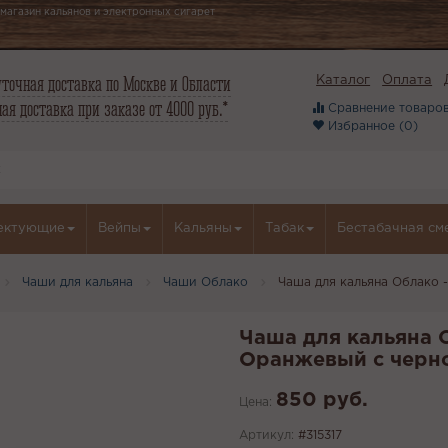
магазин кальянов и электронных сигарет
точная доставка по Москве и Области
Каталог
Оплата
ая доставка при заказе от 4000 руб.*
Сравнение товаров
Избранное (
0
)
ектующие
Вейпы
Кальяны
Табак
Бестабачная см
Чаши для кальяна
Чаши Облако
Чаша для кальяна Облако 
Чаша для кальяна 
Оранжевый с черно
850 руб.
Цена:
Артикул:
#315317