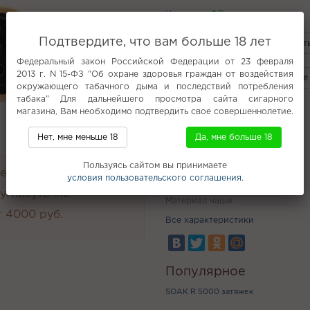
Наличие:
В наличии
Подтвердите, что вам больше 18 лет
Купить
Купить
Федеральный закон Российской Федерации от 23 февраля
2013 г. N 15-ФЗ "Об охране здоровья граждан от воздействия
Сравнить
Избранное
окружающего табачного дыма и последствий потребления
табака" Для дальнейшего просмотра сайта сигарного
магазина, Вам необходимо подтвердить свое совершеннолетие.
Характеристики
Нет, мне меньше 18
Да, мне больше 18
Производитель
Пользуясь сайтом вы принимаете
н и возврат 14 дней.
условия пользовательского соглашения.
Анализ неснижайка ошиша
руглосуточно
Материал чаши
 4000 руб.
Все характеристики
Популярное
SOAK R 5000 затяжек