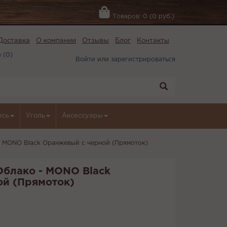
Товаров: 0 (0 руб.)
Доставка
О компании
Отзывы
Блог
Контакты
 (
0
)
Войти
или
зарегистрироваться
есь
Уголь
Аксессуары
- MONO Black Оранжевый с черной (Прямоток)
Облако - MONO Black
й (Прямоток)