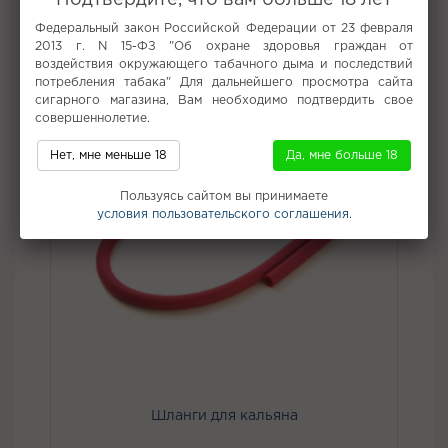
Подтвердите, что вам больше 18 лет
Не забудьте купить
Федеральный закон Российской Федерации от 23 февраля
2013 г. N 15-ФЗ "Об охране здоровья граждан от
воздействия окружающего табачного дыма и последствий
потребления табака" Для дальнейшего просмотра сайта
сигарного магазина, Вам необходимо подтвердить свое
совершеннолетие.
Нет, мне меньше 18
Да, мне больше 18
Пользуясь сайтом вы принимаете
условия пользовательского соглашения.
Шланги для кальяна