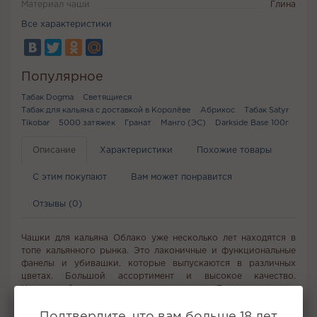
Материал чаши
Глина
Все характеристики
Популярное
Табак Dogma
Светящиеся
Табак для кальяна с доставкой в Королёве
Абрикос
Табак Satyr
Tikobar
5000 затяжек
Гранат
Манго (ЭС)
Darkside Base 100г
Описание
Характеристики
Похожие товары
С этим покупают
Вам может понравится
Отзывы (0)
Чашки для кальяна Облако уже несколько лет находятся в
топе кальянного рынка. Это лаконичные и функциональные
фанелы и убивашки, которые выпускаются в различных
цветах. Большой ассортимент и высокое качество.
Износостойкие, отлично держат тепло. Точная передача
вкуса. Подходят любые калауды и все виды табака.