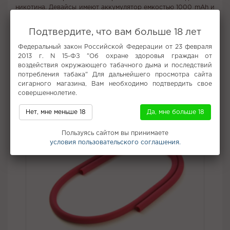
никотина. Девайсы имеют аккумулятор емкостью 1000 mAh и
бак с 5.5 мл предзаправленной жидкости, что позволяет
совершить до 2200 затяжек. Ассортимент ZERO на старте
Подтвердите, что вам больше 18 лет
состоит из 15 ароматов - это как лучшие вкусы из всех
других линеек INFLAVE, так и совершенно новые и
Федеральный закон Российской Федерации от 23 февраля
уникальные ароматы.
2013 г. N 15-ФЗ "Об охране здоровья граждан от
воздействия окружающего табачного дыма и последствий
потребления табака" Для дальнейшего просмотра сайта
Не забудьте купить
сигарного магазина, Вам необходимо подтвердить свое
совершеннолетие.
Нет, мне меньше 18
Да, мне больше 18
Пользуясь сайтом вы принимаете
условия пользовательского соглашения.