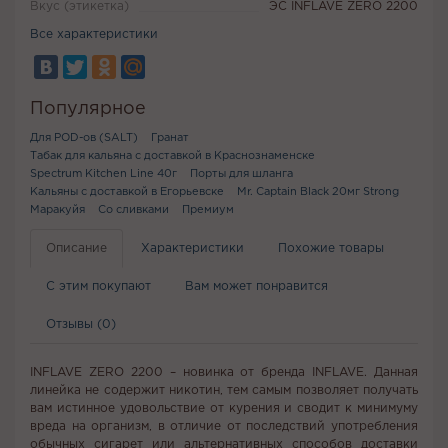
Вкус (этикетка)
ЭС INFLAVE ZERO 2200
Все характеристики
Популярное
Для POD-ов (SALT)
Гранат
Табак для кальяна с доставкой в Краснознаменске
Spectrum Kitchen Line 40г
Порты для шланга
Кальяны с доставкой в Егорьевске
Mr. Captain Black 20мг Strong
Маракуйя
Со сливками
Премиум
Описание
Характеристики
Похожие товары
С этим покупают
Вам может понравится
Отзывы (0)
INFLAVE ZERO 2200 – новинка от бренда INFLAVE. Данная
линейка не содержит никотин, тем самым позволяет получать
вам истинное удовольствие от курения и сводит к минимуму
вреда на организм, в отличие от последствий употребления
обычных сигарет или альтернативных способов доставки