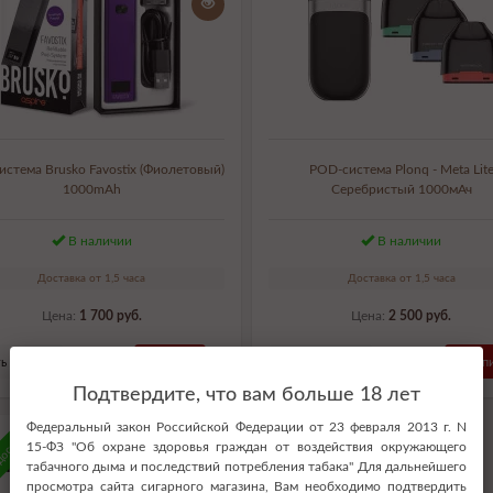
стема Brusko Favostix (Фиолетовый)
POD-система Plonq - Meta Lit
1000mAh
Серебристый 1000мАч
В наличии
В наличии
Доставка от 1,5 часа
Доставка от 1,5 часа
Цена:
1 700 руб.
Цена:
2 500 руб.
ь в 1 клик
Купить
Купить в 1 клик
Купи
Подтвердите, что вам больше 18 лет
Федеральный закон Российской Федерации от 23 февраля 2013 г. N
доставка
15-ФЗ "Об охране здоровья граждан от воздействия окружающего
табачного дыма и последствий потребления табака" Для дальнейшего
просмотра сайта сигарного магазина, Вам необходимо подтвердить