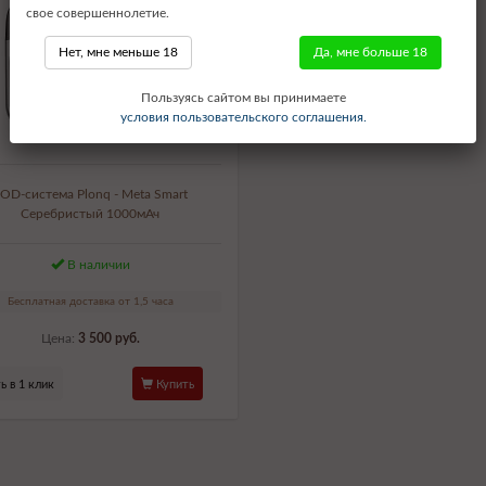
свое совершеннолетие.
Нет, мне меньше 18
Да, мне больше 18
Пользуясь сайтом вы принимаете
условия пользовательского соглашения.
OD-система Plonq - Meta Smart
Серебристый 1000мАч
В наличии
Бесплатная доставка от 1,5 часа
Цена:
3 500 руб.
ь в 1 клик
Купить