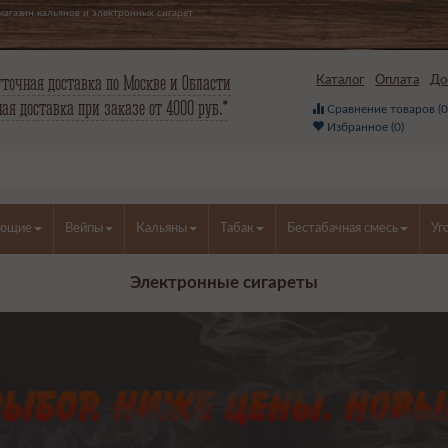
агазин кальянов и электронных сигарет
точная доставка по Москве и Области
Каталог
Оплата
До
ая доставка при заказе от 4000 руб.*
Сравнение товаров (
Избранное (
0
)
ующие
Вейпы
Кальяны
Табак
Бестабачная смесь
Уг
Электронные сигареты