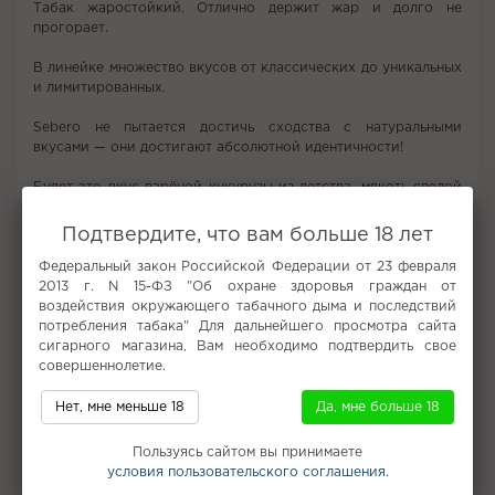
Табак жаростойкий. Отлично держит жар и долго не
прогорает.
В линейке множество вкусов от классических до уникальных
и лимитированных.
Sebero не пытается достичь сходства с натуральными
вкусами — они достигают абсолютной идентичности!
Будет это вкус варёной кукурузы из детства, мякоть спелой
клубники или сладость винограда изабелла — зависит
только от ваших предпочтений. Ультимативно строгие
Подтвердите, что вам больше 18 лет
стандарты производства, автоматизированная линия и
Федеральный закон Российской Федерации от 23 февраля
непрерывный контроль качества делают
2013 г. N 15-ФЗ "Об охране здоровья граждан от
воздействия окружающего табачного дыма и последствий
табак SEBERO предсказуемым — в самом хорошем смысле
потребления табака" Для дальнейшего просмотра сайта
этого слова.
сигарного магазина, Вам необходимо подтвердить свое
совершеннолетие.
Разнообразие и сочетаемость, в линейке 30 классических и
гастрономических вкусов, которые послушно миксуются
между собой, открывая простор для творчества.
Нет, мне меньше 18
Да, мне больше 18
Внутри вас спит художник — самое время его разбудить!
Пользуясь сайтом вы принимаете
условия пользовательского соглашения.