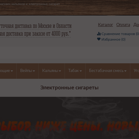
агазин кальянов и электронных сигарет
точная доставка по Москве и Области
Каталог
Оплата
До
ая доставка при заказе от 4000 руб.*
Сравнение товаров (
Избранное (
0
)
ующие
Вейпы
Кальяны
Табак
Бестабачная смесь
Уг
Электронные сигареты