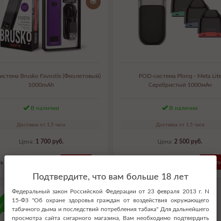
стема Brusko Favostix (Фиолетовый)
POD-система Plonq - Meta Lit
1000mAh
Серебристый 1000мАч
В наличии
В наличии
Доставка от 1,5 часа
Доставка от 1,5 часа
Цена:
1 700 руб.
Цена:
2 500 руб.
ь в 1 клик
Купить
Купить в 1 клик
Купи
Подтвердите, что вам больше 18 лет
Федеральный закон Российской Федерации от 23 февраля 2013 г. N
доставка
15-ФЗ "Об охране здоровья граждан от воздействия окружающего
табачного дыма и последствий потребления табака" Для дальнейшего
просмотра сайта сигарного магазина, Вам необходимо подтвердить