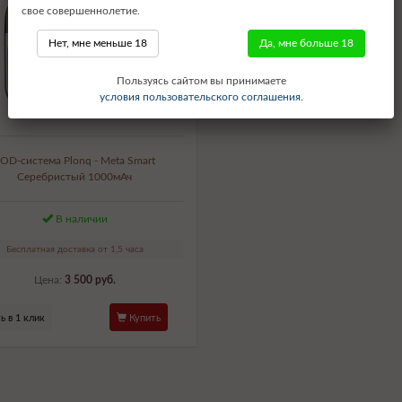
свое совершеннолетие.
Нет, мне меньше 18
Да, мне больше 18
Пользуясь сайтом вы принимаете
условия пользовательского соглашения.
OD-система Plonq - Meta Smart
Серебристый 1000мАч
В наличии
Бесплатная доставка от 1,5 часа
Цена:
3 500 руб.
ь в 1 клик
Купить