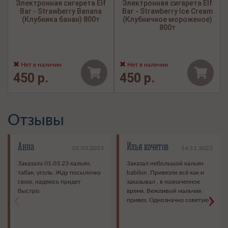
Электронная сигарета Elf
Электронная сигарета Elf
Bar - Strawberry Banana
Bar - Strawberry Ice Cream
(Клубника банан) 800т
(Клубничное мороженое)
800т
Нет в наличии
Нет в наличии
450 р.
450 р.
Отзывы
Анна
Илья кочетов
01.03.2023
14.11.2022
Заказала 01.03.23 кальян,
Заказал небольшой кальян
табак, уголь. Жду посылочку
babilon .Привезли всё как и
свою, надеюсь придет
заказывал , в назначенное
быстро.
время. Вежливый мальчик
<
>
привез. Однозначно советую )