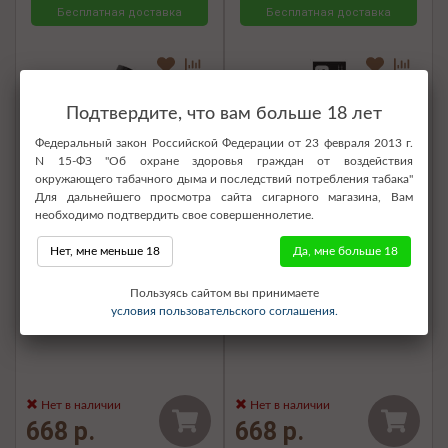
Бесплатная доставка
Бесплатная доставка
Подтвердите, что вам больше 18 лет
Федеральный закон Российской Федерации от 23 февраля 2013 г.
N 15-ФЗ "Об охране здоровья граждан от воздействия
окружающего табачного дыма и последствий потребления табака"
Для дальнейшего просмотра сайта сигарного магазина, Вам
необходимо подтвердить свое совершеннолетие.
Нет, мне меньше 18
Да, мне больше 18
Электронная сигарета SOAK
Электронная сигарета SOAK
Пользуясь сайтом вы принимаете
Pods S 3500 - Corn Sticks
Pods S2 3500 - Cuban Cigar
условия пользовательского соглашения.
(Кукурузные палочки)
(Кубинская сигара)
Нет в наличии
Нет в наличии
668 р.
668 р.