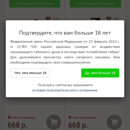
Бесплатная доставка
Бесплатная доставка
Подтвердите, что вам больше 18 лет
Федеральный закон Российской Федерации от 23 февраля 2013 г.
N 15-ФЗ "Об охране здоровья граждан от воздействия
окружающего табачного дыма и последствий потребления табака"
Для дальнейшего просмотра сайта сигарного магазина, Вам
необходимо подтвердить свое совершеннолетие.
Нет, мне меньше 18
Да, мне больше 18
Электронная сигарета SOAK
Электронная сигарета SOAK
Пользуясь сайтом вы принимаете
Pods S 3500 - Corn Sticks
Pods S2 3500 - Cuban Cigar
условия пользовательского соглашения.
(Кукурузные палочки)
(Кубинская сигара)
Нет в наличии
Нет в наличии
668 р.
668 р.