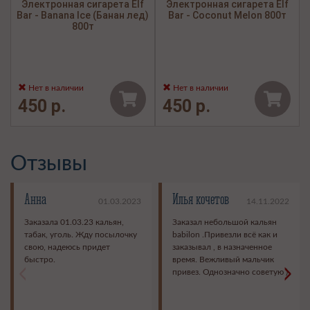
Электронная сигарета Elf
Электронная сигарета Elf
Bar - Banana Ice (Банан лед)
Bar - Coconut Melon 800т
800т
Нет в наличии
Нет в наличии
450 р.
450 р.
Отзывы
Анна
Илья кочетов
01.03.2023
14.11.2022
Заказала 01.03.23 кальян,
Заказал небольшой кальян
табак, уголь. Жду посылочку
babilon .Привезли всё как и
свою, надеюсь придет
заказывал , в назначенное
быстро.
время. Вежливый мальчик
<
>
привез. Однозначно советую )