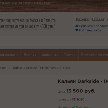
магазин кальянов и электронных сигарет
точная доставка по Москве и Области
Каталог
Оплата
ая доставка при заказе от 4000 руб.*
Сравнение товаров
Избранное (
0
)
ектующие
Вейпы
Кальяны
Табак
Бестабачная см
side
Кальян Darkside - INTRO черный 42см
Кальян Darkside - 
13 500 руб.
Цена:
Артикул:
#313080
Наличие:
В наличии