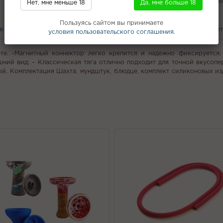
Смеси табака для кальяна
Union H
Нет, мне меньше 18
Да, мне больше 18
Overdose 100г
ЭС 20 мг
Пользуясь сайтом вы принимаете
я
Похожие товары
С этим покупают
Вам может понравит
условия пользовательского соглашения.
те. -Магнитный коннектор легко крепится и надежно фиксируется; 
шний вид; – Классическая тяга отлично подходит для точной вкусоп
обой. Комплектация Шахта, мундштук, блюдце, комплект силиконовых из