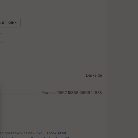
 в 1 клик
Darkside
Модель:15867,15868,15869,14838
а с доставкой в Ногинске
Табак Afzal