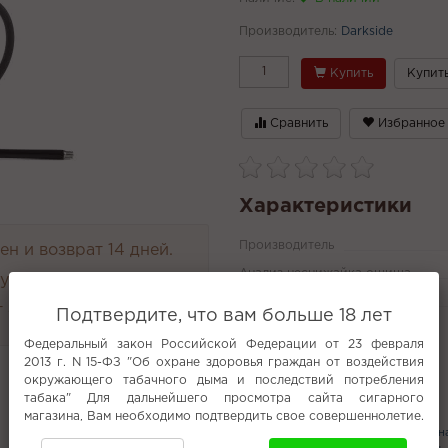
Производитель:
Darkside
Купить
Купить
Сравнить
Избранное
Характеристики
Производитель
н и возврат 14 дней.
Анализ неснижайка ошиша
руглосуточно
Варианты
 4000 руб.
Подтвердите, что вам больше 18 лет
Все характеристики
Федеральный закон Российской Федерации от 23 февраля
2013 г. N 15-ФЗ "Об охране здоровья граждан от воздействия
окружающего табачного дыма и последствий потребления
табака" Для дальнейшего просмотра сайта сигарного
Популярное
магазина, Вам необходимо подтвердить свое совершеннолетие.
Индивидуальные
Табак для кальян