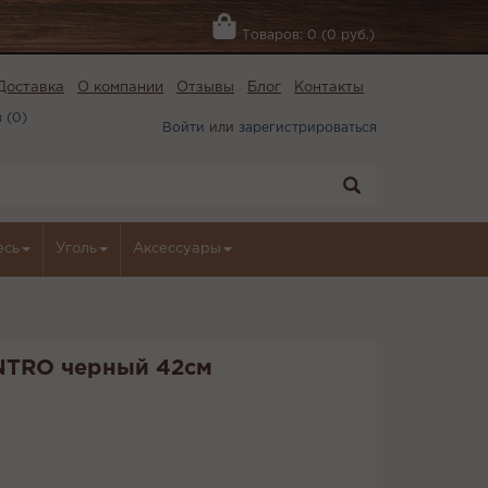
Товаров: 0 (0 руб.)
Доставка
О компании
Отзывы
Блог
Контакты
 (
0
)
Войти
или
зарегистрироваться
есь
Уголь
Аксессуары
INTRO черный 42см