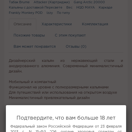
Табак Brume
Attacker (Картриджи)
Gang Arctic 20000
Кальяны с доставкой Пересвете
Вес
HQD MAYA
Каркаде
Frankly Monkey POD
Izzy
По типу
Описание
Характеристики
Комплектация
Похожие товары
С этим покупают
Вам может понравится
Отзывы (0)
Дизайнерский кальян из нержавеющей стали и
анодированного алюминия. Современный минималистичный
дизайн.
Мобильный и компактный
Функционал на уровне с полноразмерными кальянами
Для путешествий или использования на открытом воздухе
Минималистичный привлекательный дизайн
Не забудьте купить
Подтвердите, что вам больше 18 лет
Федеральный закон Российской Федерации от 23 февраля
2013 г. N 15-ФЗ "Об охране здоровья граждан от