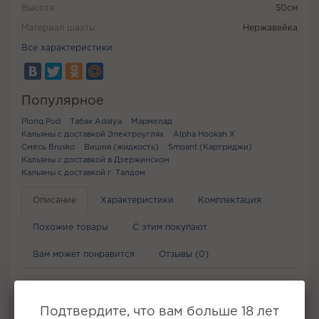
Высота
50см
Материал шахты
Нержавейка
Все характеристики
Популярное
Plonq Pod
Табак Adalya
Мармелад
Кальяны с доставкой Электроуглях
Alpha Hookah X
Смесь Brusko
Вишня (жидкость)
Smoant (Картриджи)
Кальяны с доставкой в Дзержинском
Кальяны с доставкой г. Талдом
Описание
Характеристики
Комплектация
Похожие товары
С этим покупают
Вам может понравится
Отзывы (0)
Холодный сладкий смузи из банана, фейхоа и лесных ягод.
Подтвердите, что вам больше 18 лет