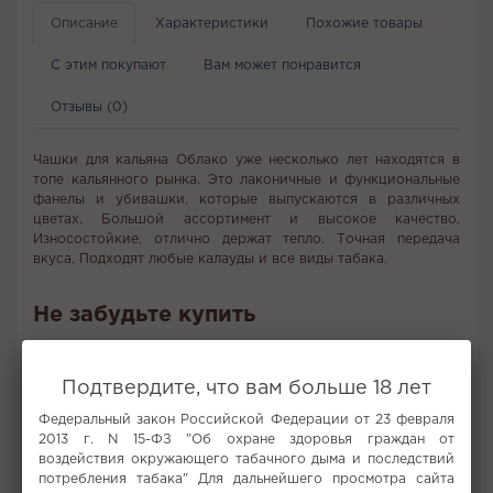
Описание
Характеристики
Похожие товары
С этим покупают
Вам может понравится
Отзывы (0)
Чашки для кальяна Облако уже несколько лет находятся в
топе кальянного рынка. Это лаконичные и функциональные
фанелы и убивашки, которые выпускаются в различных
цветах. Большой ассортимент и высокое качество.
Износостойкие, отлично держат тепло. Точная передача
вкуса. Подходят любые калауды и все виды табака.
Не забудьте купить
Подтвердите, что вам больше 18 лет
Федеральный закон Российской Федерации от 23 февраля
2013 г. N 15-ФЗ "Об охране здоровья граждан от
воздействия окружающего табачного дыма и последствий
потребления табака" Для дальнейшего просмотра сайта