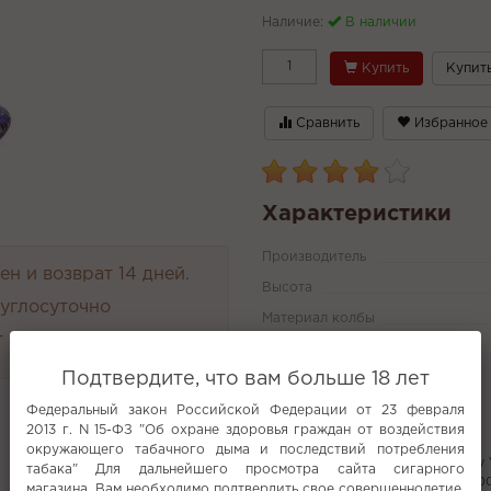
Наличие:
В наличии
Купить
Купить
Сравнить
Избранное
Характеристики
Производитель
н и возврат 14 дней.
Высота
руглосуточно
Материал колбы
 4000 руб.
Все характеристики
Подтвердите, что вам больше 18 лет
Федеральный закон Российской Федерации от 23 февраля
Популярное
2013 г. N 15-ФЗ "Об охране здоровья граждан от воздействия
окружающего табачного дыма и последствий потребления
20 мг
Арбуз
Brume 100г
Angry
табака" Для дальнейшего просмотра сайта сигарного
Корзины для угля
Gang Arctic 200
магазина, Вам необходимо подтвердить свое совершеннолетие.