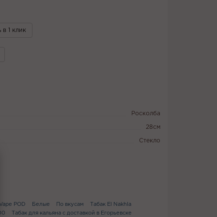
 в 1 клик
Росколба
28см
Стекло
 Vape POD
Белые
По вкусам
Табак El Nakhla
00
Табак для кальяна с доставкой в Егорьевске