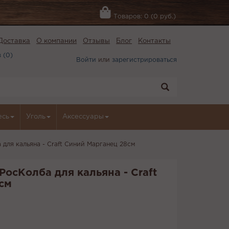
Товаров: 0 (0 руб.)
Доставка
О компании
Отзывы
Блог
Контакты
 (
0
)
Войти
или
зарегистрироваться
есь
Уголь
Аксессуары
 для кальяна - Craft Синий Марганец 28см
РосКолба для кальяна - Craft
см