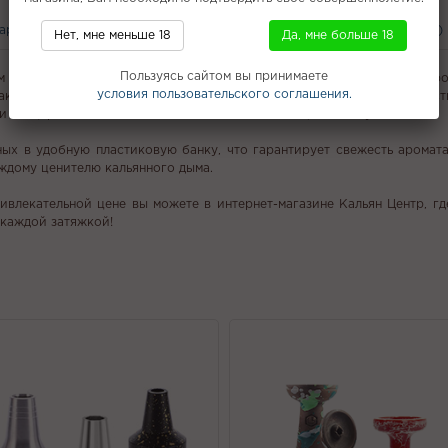
вары
С этим покупают
Вам может понравится
Отзывы (0)
Нет, мне меньше 18
Да, мне больше 18
Пользуясь сайтом вы принимаете
м для кальяна НАШ "Смородина Чабрец". Этот уникальный продукт, пр
условия пользовательского соглашения.
так и для опытных курильщиков. В составе табака — только качест
и глицерином, что обеспечивает мягкий и насыщенный вкус.
ных в удобную пластиковую банку, что гарантирует свежесть аромат
ждому ценителю кальянного дыма.
лекательной цене вы можете в интернет-магазине Кальян Центр, где
 каждой затяжкой!