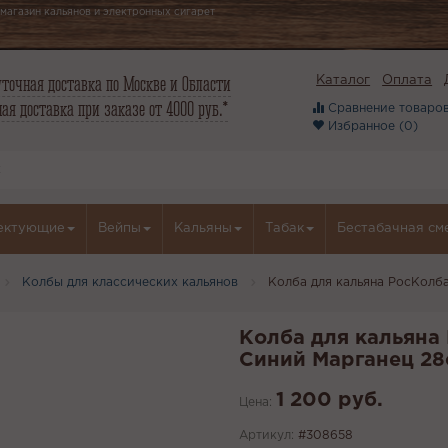
магазин кальянов и электронных сигарет
точная доставка по Москве и Области
Каталог
Оплата
ая доставка при заказе от 4000 руб.*
Сравнение товаров
Избранное (
0
)
ектующие
Вейпы
Кальяны
Табак
Бестабачная см
Колбы для классических кальянов
Колба для кальяна РосКолба
Колба для кальяна 
Синий Марганец 28
1 200 руб.
Цена:
Артикул:
#308658