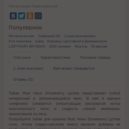
Распродажа Первомайская
Популярное
Металлические
Северный 25г
Сумки для кальяна
6 мг никотина
Gang
Кальяны с доставкой в Дзержинском
LOST MARY BM 16000
1200 затяжек
Фрукты
По вкусам
Описание
Характеристики
Похожие товары
С этим покупают
Вам может понравится
Отзывы (0)
Табак Must Have Strawberry Lychee представляет собой
интересный и запоминающийся микс. В нем в единую
симфонию сливаются интригующая кисловатая нотка
экзотического личи и сладость спелой земляники,
принесенной из леса.
Попробуйте табак для кальяна Must Have Strawberry Lychee
соло. Этому сладко-кислому миксу никакие добавки не