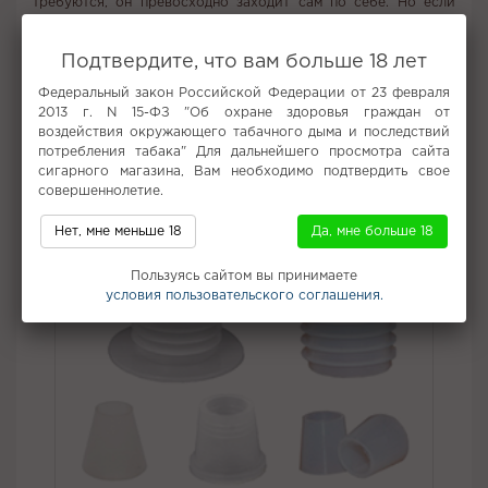
требуются, он превосходно заходит сам по себе. Но если
хотите экспериментировать, добавьте к нему ягоды, фрукты,
мороженое либо чай.
Подтвердите, что вам больше 18 лет
Табак Must Have со вкусом Strawberry Lychee доставит вам
неподдельное удовольствие.
Федеральный закон Российской Федерации от 23 февраля
2013 г. N 15-ФЗ "Об охране здоровья граждан от
воздействия окружающего табачного дыма и последствий
потребления табака" Для дальнейшего просмотра сайта
Не забудьте купить
сигарного магазина, Вам необходимо подтвердить свое
совершеннолетие.
Нет, мне меньше 18
Да, мне больше 18
Пользуясь сайтом вы принимаете
условия пользовательского соглашения.