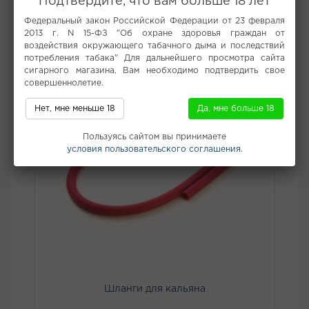
Подтвердите, что вам больше 18 лет
Не забудьте купить
Федеральный закон Российской Федерации от 23 февраля
2013 г. N 15-ФЗ "Об охране здоровья граждан от
воздействия окружающего табачного дыма и последствий
потребления табака" Для дальнейшего просмотра сайта
сигарного магазина, Вам необходимо подтвердить свое
совершеннолетие.
Нет, мне меньше 18
Да, мне больше 18
Пользуясь сайтом вы принимаете
условия пользовательского соглашения.
Шланги для кальяна