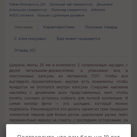
Табак Молодость 25г
Зеленый чай (жидкости)
Дешевые
Апельсин (жидкости)
Лимонад (жидкости)
Attacker
4000 затяжек
Кальян с длинным рукавом
Описание
Характеристики
Похожие товары
С этим покупают
Вам может понравится
Отзывы (0)
Ширина ленты 25 мм в комплекте 2 силиконовые насадки с
двумя петельками-держателями, а упаковано все в
пластиковые капсулы из материала ПЭТ. Чтобы все
выглядело презентабельно- внутри есть ложементы, чтобы
мундштук не болтался внутри капсулы. Снаружи наклеена
наклейка с дизайнами всех представленных лент, чтобы
понять, сколько осталось собрать для полной коллекции. И
самая киллер фича — это шильдик, который можно
подписать. Рекомендуется это делать одним из трех пишущих
элементов: маркер для белых досок, шариковая ручка, либо
перманентный маркер на спирту, с последним осторожнее, он
пишет насквозь и нужно подложить что-то под ленту, чтоб не
испачкать второй слой ленты.