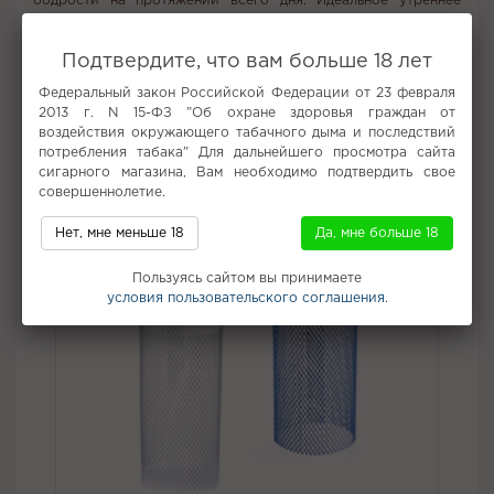
бодрости на протяжении всего дня. Идеальное утреннее
начало или спутник в поездке или отпуске, он помогает
восстановить жизненные силы после тяжелой работы или
Подтвердите, что вам больше 18 лет
долгой дороги. Monster Energy - это не просто напиток, это
источник энергии и возможность насладиться каждым
Федеральный закон Российской Федерации от 23 февраля
моментом вашей активной жизни.
2013 г. N 15-ФЗ "Об охране здоровья граждан от
воздействия окружающего табачного дыма и последствий
Не забудьте купить
потребления табака" Для дальнейшего просмотра сайта
сигарного магазина, Вам необходимо подтвердить свое
совершеннолетие.
Нет, мне меньше 18
Да, мне больше 18
Пользуясь сайтом вы принимаете
условия пользовательского соглашения.