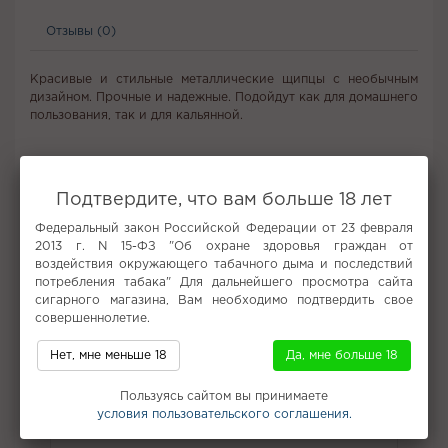
Отзывы (0)
Красивые и стильные металлические щипцы с необычным
дизайном. Прочные и надежные. Подойдут как для домашнего
пользования, так и для кальянной.
Не забудьте купить
Подтвердите, что вам больше 18 лет
Федеральный закон Российской Федерации от 23 февраля
2013 г. N 15-ФЗ "Об охране здоровья граждан от
воздействия окружающего табачного дыма и последствий
потребления табака" Для дальнейшего просмотра сайта
сигарного магазина, Вам необходимо подтвердить свое
совершеннолетие.
Нет, мне меньше 18
Да, мне больше 18
Табак для кальяна
Пользуясь сайтом вы принимаете
условия пользовательского соглашения.