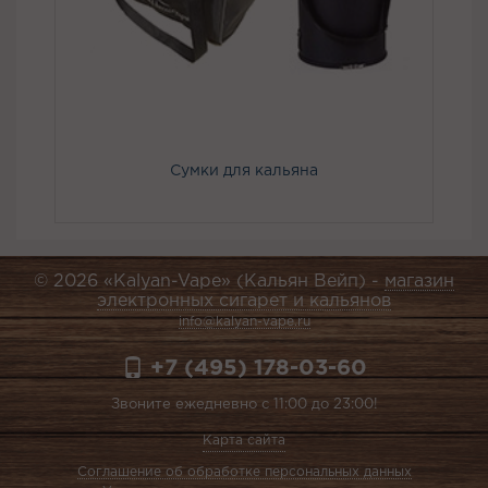
Сумки для кальяна
© 2026 «Kalyan-Vape» (Кальян Вейп) -
магазин
электронных сигарет и кальянов
info@kalyan-vape.ru
+7 (495) 178-03-60
Звоните ежедневно с 11:00 до 23:00!
Карта сайта
Соглашение об обработке персональных данных