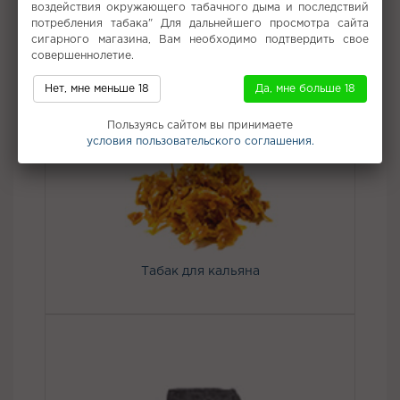
воздействия окружающего табачного дыма и последствий
Вкус:
Груша, Дыня
потребления табака" Для дальнейшего просмотра сайта
сигарного магазина, Вам необходимо подтвердить свое
Все вкусы табака (смеси) для кальяна
совершеннолетие.
Нет, мне меньше 18
Да, мне больше 18
Не забудьте купить
Пользуясь сайтом вы принимаете
условия пользовательского соглашения.
Табак для кальяна