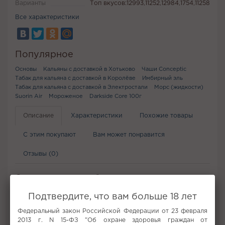
Варианты
Топ вкусов:12993,11252,12984,1754,11258
Все характеристики
Популярное
Основы
Кальяны с доставкой в Хотьково
Чаши Conceptic
Табак для кальяна с доставкой в Королёве
Имбирный эль
Табак для кальяна с доставкой в Электростали
Морс (жидкости)
Suorin Air
Мороженое
Darkside Core 100г
Описание
Характеристики
Похожие товары
С этим покупают
Вам может понравится
Отзывы (0)
Описание вкуса табака (смеси) для кальяна
BRUSKO MEDIUM - Груша с дыней 50г
Подтвердите, что вам больше 18 лет
Многогранный аромат сочной китайской груши и сладкой
Федеральный закон Российской Федерации от 23 февраля
дыни, в котором можно уловить медовые нотки, цветочные
2013 г. N 15-ФЗ "Об охране здоровья граждан от
оттенки и карамельные отголоски вкусов