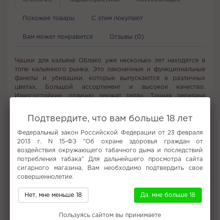
Похожие товары
С этим покупают
Вам может понравится
Отзывы (0)
Чашки для кальяна Облако уже несколько лет находятся в
топе кальянного рынка. Это лаконичные и функциональные
фанелы и убивашки, которые выпускаются в различных
цветах. Большой ассортимент и высокое качество.
Износостойкие, отлично держат тепло. Точная передача
вкуса. Подходят любые калауды и все виды табака.
Подтвердите, что вам больше 18 лет
Не забудьте купить
Федеральный закон Российской Федерации от 23 февраля
2013 г. N 15-ФЗ "Об охране здоровья граждан от
воздействия окружающего табачного дыма и последствий
потребления табака" Для дальнейшего просмотра сайта
сигарного магазина, Вам необходимо подтвердить свое
совершеннолетие.
Нет, мне меньше 18
Да, мне больше 18
Пользуясь сайтом вы принимаете