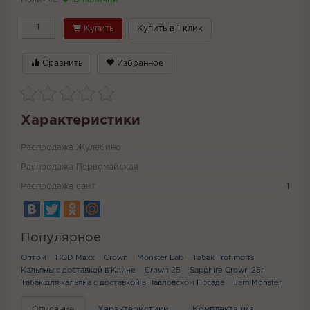
Купить
Купить в 1 клик
Сравнить
Избранное
Характеристики
Распродажа Жулебино
Распродажа Первомайская
Распродажа сайт
1
Популярное
Оптом
HQD Maxx
Сrown
Monster Lab
Табак Trofimoffs
Кальяны с доставкой в Клине
Crown 25
Sapphire Crown 25г
Табак для кальяна с доставкой в Павловском Посаде
Jam Monster
Описание
Характеристики
Комплектация