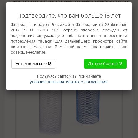
интернет-магазине Кальян Центр, где также доступна удобная
доставка.
Подтвердите, что вам больше 18 лет
Вкус:
Виноград
Федеральный закон Российской Федерации от 23 февраля
Все вкусы табака для кальяна Adalya
2013 г. N 15-ФЗ "Об охране здоровья граждан от
воздействия окружающего табачного дыма и последствий
Не забудьте купить
потребления табака" Для дальнейшего просмотра сайта
сигарного магазина, Вам необходимо подтвердить свое
совершеннолетие.
Нет, мне меньше 18
Да, мне больше 18
Пользуясь сайтом вы принимаете
условия пользовательского соглашения.