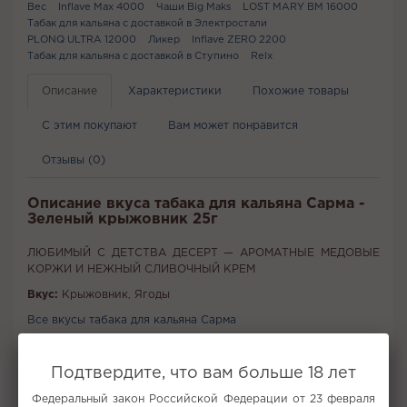
Вес
Inflave Max 4000
Чаши Big Maks
LOST MARY BM 16000
Табак для кальяна с доставкой в Электростали
PLONQ ULTRA 12000
Ликер
Inflave ZERO 2200
Табак для кальяна с доставкой в Ступино
Relx
Описание
Характеристики
Похожие товары
С этим покупают
Вам может понравится
Отзывы (0)
Описание вкуса табака для кальяна Сарма -
Зеленый крыжовник 25г
ЛЮБИМЫЙ С ДЕТСТВА ДЕСЕРТ — АРОМАТНЫЕ МЕДОВЫЕ
КОРЖИ И НЕЖНЫЙ СЛИВОЧНЫЙ КРЕМ
Вкус:
Крыжовник, Ягоды
Все вкусы табака для кальяна Сарма
Не забудьте купить
Подтвердите, что вам больше 18 лет
Федеральный закон Российской Федерации от 23 февраля