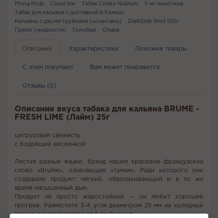
Plonq Pods
Cloud bar
Табак Codex Nubium
5 мг никотина
Табак для кальяна с доставкой в Химках
Кальяны с двумя трубками (шлангами)
DarkSide Shot 120г
Гранат (жидкости)
Голубые
Chaba
Описание
Характеристики
Похожие товары
С этим покупают
Вам может понравится
Отзывы (0)
Описание вкуса табака для кальяна BRUME -
FRESH LIME (Лайм) 25г
цитрусовая свежесть
с бодрящей кислинкой
Листая разные языки, бренд нашел красивое французское
слово «Brume», означающее «туман». Ради которого они
создавали продукт: мягкий, обволакивающий и в то же
время насыщенный дым.
Продукт не просто жаростойкий — он любит хороший
прогрев. Разместите 3–4 угля диаметром 25 мм на холодный
калауд и разогревайте от 5 до 8 минут.