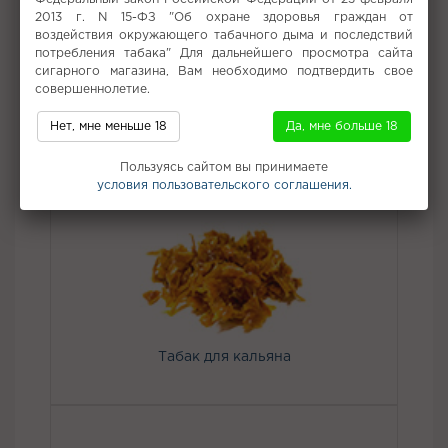
Характерные особенности табака Darkside Core Blueberry
2013 г. N 15-ФЗ "Об охране здоровья граждан от
Blast – мелкая нарезка, хорошая вымочка и отличная
воздействия окружающего табачного дыма и последствий
дымность.
потребления табака" Для дальнейшего просмотра сайта
сигарного магазина, Вам необходимо подтвердить свое
Вкус:
Виноград
совершеннолетие.
Все вкусы табака для кальяна Darkside
Нет, мне меньше 18
Да, мне больше 18
Не забудьте купить
Пользуясь сайтом вы принимаете
условия пользовательского соглашения.
Табак для кальяна