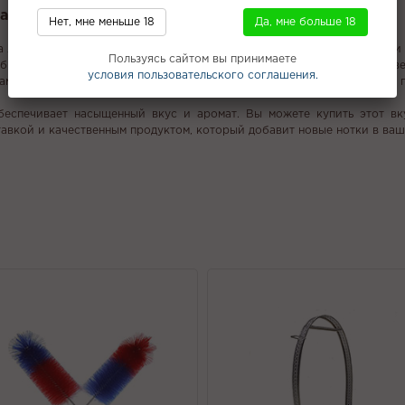
lya - Angel Lips (Дыня малина мята) 50г
Нет, мне меньше 18
Да, мне больше 18
 Angel Lips, который предлагает идеальное сочетание дыни, малины и
Пользуясь сайтом вы принимаете
бным для дозирования и хранения. Сорт табачного листа Virginia, из
условия пользовательского соглашения.
ми, создает легкую крепость 3/10, идеально подходящую для тех, кто 
обеспечивает насыщенный вкус и аромат. Вы можете купить этот вк
авкой и качественным продуктом, который добавит новые нотки в ваш