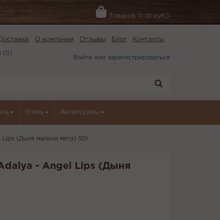
Товаров: 0 (0 руб.)
Доставка
О компании
Отзывы
Блог
Контакты
 (
0
)
Войти
или
зарегистрироваться
есь
Уголь
Аксессуары
l Lips (Дыня малина мята) 50г
Adalya - Angel Lips (Дыня