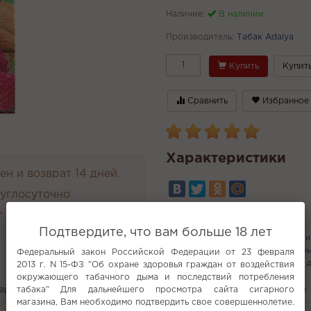
Наличие:
В наличии
Производитель:
Табак Adalya
Купить
Купить
Сравнить
Избранное
Характеристики
н и возврат 14 дней.
руглосуточно
 4000 руб.
Популярное
Подтвердите, что вам больше 18 лет
OGGO POD
Чаши для кальяна
Ми
Sebero 30г
Blade Hookah
Кальяны
Федеральный закон Российской Федерации от 23 февраля
Дизайнерские кальяны
Кальяны с 
2013 г. N 15-ФЗ "Об охране здоровья граждан от воздействия
окружающего табачного дыма и последствий потребления
вары
табака" Для дальнейшего просмотра сайта сигарного
С этим покупают
Вам может понравится
Отзывы (2)
магазина, Вам необходимо подтвердить свое совершеннолетие.