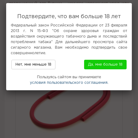
традиционный для Турции - немного напоминает хвою или
морковь.
Подтвердите, что вам больше 18 лет
Вкус:
Гуава
Федеральный закон Российской Федерации от 23 февраля
Все вкусы табака для кальяна Adalya
2013 г. N 15-ФЗ "Об охране здоровья граждан от
воздействия окружающего табачного дыма и последствий
Не забудьте купить
потребления табака" Для дальнейшего просмотра сайта
сигарного магазина, Вам необходимо подтвердить свое
совершеннолетие.
Нет, мне меньше 18
Да, мне больше 18
Пользуясь сайтом вы принимаете
условия пользовательского соглашения.