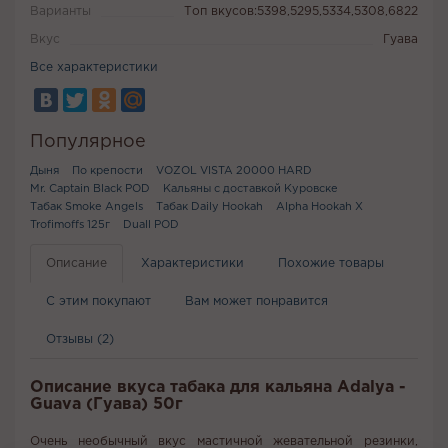
Варианты
Топ вкусов:5398,5295,5334,5308,6822
Вкус
Гуава
Все характеристики
Популярное
Дыня
По крепости
VOZOL VISTA 20000 HARD
Mr. Captain Black POD
Кальяны с доставкой Куровске
Табак Smoke Angels
Табак Daily Hookah
Alpha Hookah X
Trofimoffs 125г
Duall POD
Описание
Характеристики
Похожие товары
С этим покупают
Вам может понравится
Отзывы (2)
Описание вкуса табака для кальяна Adalya -
Guava (Гуава) 50г
Очень необычный вкус мастичной жевательной резинки,