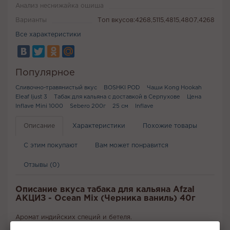
Анализ неснижайка ошиша
Варианты
Топ вкусов:4268,5115,4815,4807,4268
Все характеристики
Популярное
Сливочно-травянистый вкус
BOSHKI POD
Чаши Kong Hookah
Eleaf Ijust 3
Табак для кальяна с доставкой в Серпухове
Цена
Inflave Mini 1000
Sebero 200г
25 см
Inflave
Описание
Характеристики
Похожие товары
С этим покупают
Вам может понравится
Отзывы (0)
Описание вкуса табака для кальяна Afzal
АКЦИЗ - Ocean Mix (Черника ваниль) 40г
Аромат индийских специй и бетеля.