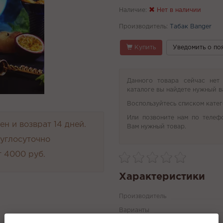
Наличие:
Нет в наличии
Производитель:
Табак Banger
Купить
Уведомить о по
Данного товара сейчас нет
каталоге вы найдете нужный в
Воспользуйтесь списком катег
Или позвоните нам по телеф
н и возврат 14 дней.
Вам нужный товар.
руглосуточно
 4000 руб.
Характеристики
Производитель
Варианты