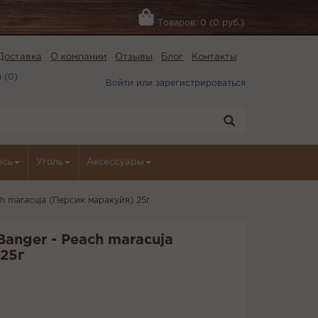
Товаров: 0 (0 руб.)
Доставка
О компании
Отзывы
Блог
Контакты
 (
0
)
Войти
или
зарегистрироваться
есь
Уголь
Аксессуары
ch maracuja (Персик маракуйя) 25г
Banger - Peach maracuja
25г