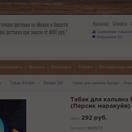
магазин кальянов и электронных сигарет
точная доставка по Москве и Области
Каталог
Оплата
ая доставка при заказе от 4000 руб.*
Сравнение товаров
Избранное (
0
)
ектующие
Вейпы
Кальяны
Табак
Бестабачная см
ы
Табак Banger
Banger 25г
Табак для кальяна Banger - Pea
Табак для кальяна 
(Персик маракуйя) 
292 руб.
Цена:
Артикул:
#309717