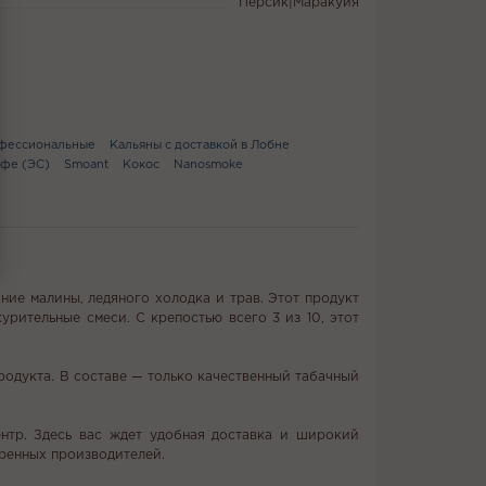
Персик|Маракуйя
фессиональные
Кальяны с доставкой в Лобне
фе (ЭС)
Smoant
Кокос
Nanosmoke
ание малины, ледяного холодка и трав. Этот продукт
урительные смеси. С крепостью всего 3 из 10, этот
продукта. В составе — только качественный табачный
ентр. Здесь вас ждет удобная доставка и широкий
еренных производителей.