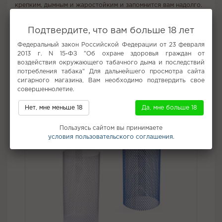
крепким, дымным и жаростойким и запомнится вам надолго.
Подтвердите, что вам больше 18 лет
Вкус:
Вишня, Сок
Федеральный закон Российской Федерации от 23 февраля
Все вкусы табака для кальяна Burn
2013 г. N 15-ФЗ "Об охране здоровья граждан от
воздействия окружающего табачного дыма и последствий
потребления табака" Для дальнейшего просмотра сайта
Не забудьте купить
сигарного магазина, Вам необходимо подтвердить свое
совершеннолетие.
Нет, мне меньше 18
Да, мне больше 18
Пользуясь сайтом вы принимаете
условия пользовательского соглашения.