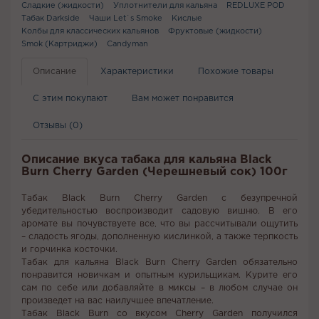
Сладкие (жидкости)
Уплотнители для кальяна
REDLUXE POD
Табак Darkside
Чаши Let`s Smoke
Кислые
Колбы для классических кальянов
Фруктовые (жидкости)
Smok (Картриджи)
Candyman
Описание
Характеристики
Похожие товары
С этим покупают
Вам может понравится
Отзывы (0)
Описание вкуса табака для кальяна Black
Burn Cherry Garden (Черешневый сок) 100г
Табак Black Burn Cherry Garden с безупречной
убедительностью воспроизводит садовую вишню. В его
аромате вы почувствуете все, что вы рассчитывали ощутить
– сладость ягоды, дополненную кислинкой, а также терпкость
и горчинка косточки.
Табак для кальяна Black Burn Cherry Garden обязательно
понравится новичкам и опытным курильщикам. Курите его
сам по себе или добавляйте в миксы – в любом случае он
произведет на вас наилучшее впечатление.
Табак Black Burn со вкусом Cherry Garden получился