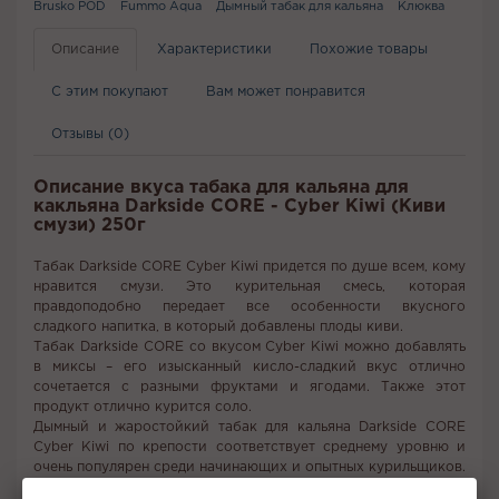
Brusko POD
Fummo Aqua
Дымный табак для кальяна
Клюква
Описание
Характеристики
Похожие товары
С этим покупают
Вам может понравится
Отзывы (0)
Описание вкуса табака для кальяна для
какльяна Darkside CORE - Cyber Kiwi (Киви
смузи) 250г
Табак Darkside CORE Cyber Kiwi придется по душе всем, кому
нравится смузи. Это курительная смесь, которая
правдоподобно передает все особенности вкусного
сладкого напитка, в который добавлены плоды киви.
Табак Darkside CORE со вкусом Cyber Kiwi можно добавлять
в миксы – его изысканный кисло-сладкий вкус отлично
сочетается с разными фруктами и ягодами. Также этот
продукт отлично курится соло.
Дымный и жаростойкий табак для кальяна Darkside CORE
Cyber Kiwi по крепости соответствует среднему уровню и
очень популярен среди начинающих и опытных курильщиков.
Вкус:
Киви