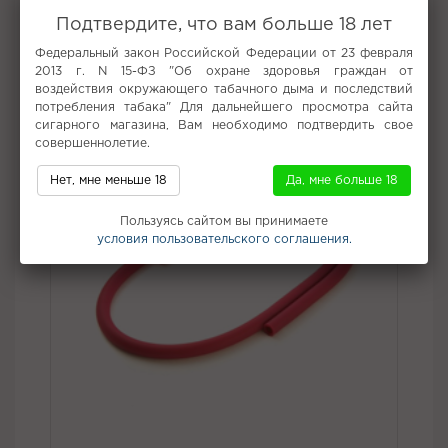
Подтвердите, что вам больше 18 лет
Все вкусы табака для кальяна Darkside
Федеральный закон Российской Федерации от 23 февраля
2013 г. N 15-ФЗ "Об охране здоровья граждан от
Не забудьте купить
воздействия окружающего табачного дыма и последствий
потребления табака" Для дальнейшего просмотра сайта
сигарного магазина, Вам необходимо подтвердить свое
совершеннолетие.
Нет, мне меньше 18
Да, мне больше 18
Пользуясь сайтом вы принимаете
условия пользовательского соглашения.