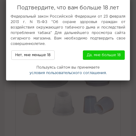
Вкус:
Ягоды
Подтвердите, что вам больше 18 лет
Все вкусы табака для кальяна Duft
Федеральный закон Российской Федерации от 23 февраля
2013 г. N 15-ФЗ "Об охране здоровья граждан от
Не забудьте купить
воздействия окружающего табачного дыма и последствий
потребления табака" Для дальнейшего просмотра сайта
сигарного магазина, Вам необходимо подтвердить свое
совершеннолетие.
Нет, мне меньше 18
Да, мне больше 18
Пользуясь сайтом вы принимаете
условия пользовательского соглашения.