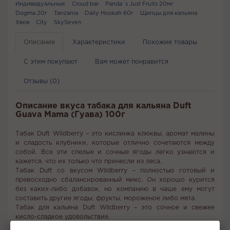
Индивидуальные
Cloud bar
Panda`s Just Fruits 20мг
Dogma 20г
Tanzania
Daily Hookah 60г
Щипцы для кальяна
Хвоя
City
SkySeven
Описание
Характеристики
Похожие товары
С этим покупают
Вам может понравится
Отзывы (0)
Описание вкуса табака для кальяна Duft
Guava Mama (Гуава) 100г
Табак Duft Wildberry – это кислинка клюквы, аромат малины
и сладость клубники, которые отлично сочетаются между
собой. Все эти спелые и сочные ягоды легко узнаются и
кажется, что их только что принесли из леса.
Табак Duft со вкусом Wildberry – полностью готовый и
превосходно сбалансированный микс. Он хорошо курится
без каких-либо добавок, но компанию в чаше ему могут
составить другие ягоды, фрукты, мороженое либо мята.
Табак для кальяна Duft Wildberry – это сочное и свежее
кисло-сладкое удовольствие.